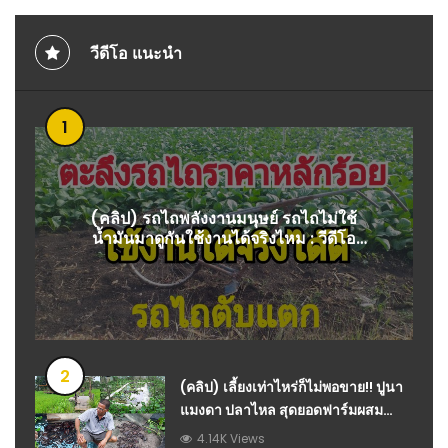
วีดีโอ แนะนำ
1
(คลิป) รถไถพลังงานมนุษย์ รถไถไม่ใช้
น้ำมันมาดูกันใช้งานได้จริงไหม : วีดีโอ
เกษตร
2
(คลิป) เลี้ยงเท่าไหร่ก็ไม่พอขาย!! ปูนา
แมงดา ปลาไหล สุดยอดฟาร์มผสม
ผสานพื้นที่น้อย : วีดีโอ เกษตร
4.14K Views