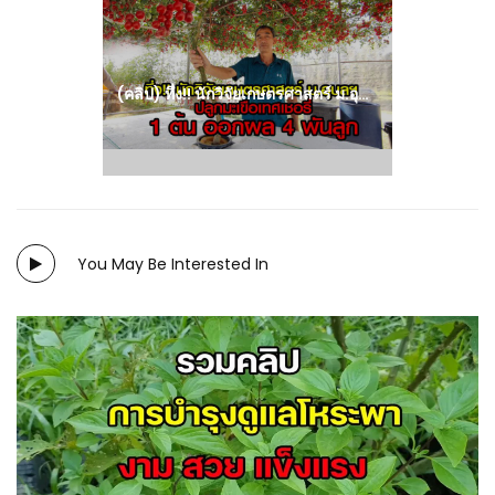
post:
(คลิป) ทึ่ง!! นักวิจัยเกษตรศาสตร์ ม.อุบลฯ ปลูกมะเขือเทศเชอรี่ 1 ต้น ออกผลกว่า 4,000 ลูก : วีดีโอ เกษตร
You May Be Interested In