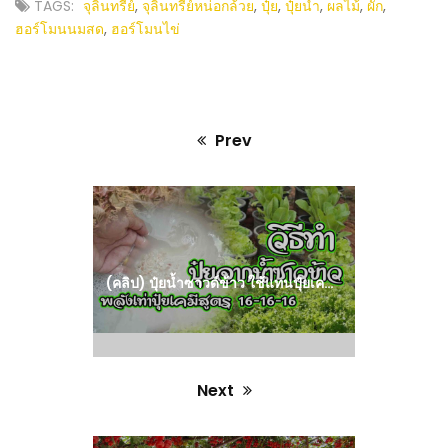
TAGS:
จุลินทรีย์
,
จุลินทรีย์หน่อกล้วย
,
ปุ๋ย
,
ปุ๋ยน้ำ
,
ผลไม้
,
ผัก
,
ฮอร์โมนนมสด
,
ฮอร์โมนไข่
Prev
Previous
post:
(คลิป) ปุ๋ยน้ำซาวด์ข้าว ใช้แทนปุ๋ยเคมี สูตร 16 16 16 : วีดีโอ เกษตร
Next
Next