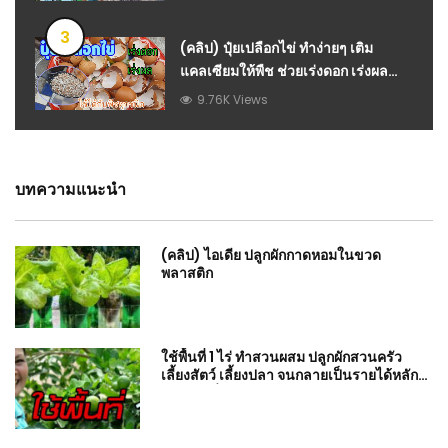
3
(คลิป) ปุ๋ยเปลือกไข่ ทำง่ายๆ เติม
แคลเซียมให้พืช ช่วยเร่งดอก เร่งผล
ป้องกันหอยทาก ใช้ได้กับพืชทุกชนิด :
9.76K Views
วีดีโอ เกษตร
บทความแนะนำ
(คลิป) ไอเดีย ปลูกผักกาดหอมในขวด
พลาสติก
ใช้พื้นที่ 1 ไร่ ทำสวนผสม ปลูกผักสวนครัว
เลี้ยงสัตว์ เลี้ยงปลา จนกลายเป็นรายได้หลัก
อีกทางหนึ่ง