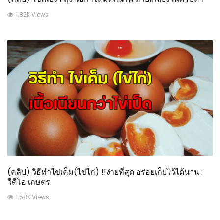
1.82K Views
(คลิป) วิธีทำไข่เค็ม(ไข่ไก่) !!ง่ายที่สุด อร่อยเก็บไว้ได้นาน :
วีดีโอ เกษตร
1.58K Views