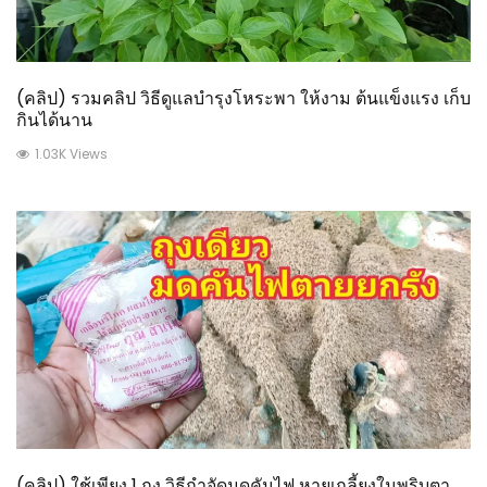
(คลิป) รวมคลิป วิธีดูแลบำรุงโหระพา ให้งาม ต้นแข็งแรง เก็บ
กินได้นาน
1.03K Views
(คลิป) ใช้เพียง 1 ถุง วิธีกำจัดมดคันไฟ หายเกลี้ยงในพริบตา