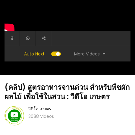
More Videos
Auto Next
(คลิป) สูตรอาหารจานด่วน สำหรับพืชผัก
ผลไม้ เพื่อใช้ในสวน : วีดีโอ เกษตร
วีดีโอ เกษตร
3088 Videos
(คลิป) Howto 3 ขั้นตอน วิธีซ่อมก๊อกน้ำไหลไม่
0บาท
(คลิป) สู
หยุด ด้วยงบหลักสิบ
h a
เกษตร