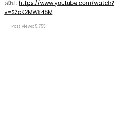
คลิป :
https://www.youtube.com/watch?
v=SZaK2MWK48M
Post Views:
5,755