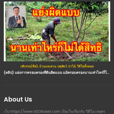
กสิกรรม(พืช)
,
บ้านและสวน
,
ปศุสัตว์
,
ป่าไม้
,
วีดีโอทั้งหมด
(คลิป) แย่งการครอบครองที่ดินผิดแบบ​ แม้ครอบครองนานเท่าไหร่ก็ไม่มีทางได้สิทธิ : วีดีโอ เกษตร
About Us
เว็บ https://www.VDOKaset.com เป็นเว็บเกี่ยวกับ วีดีโอ เกษตร