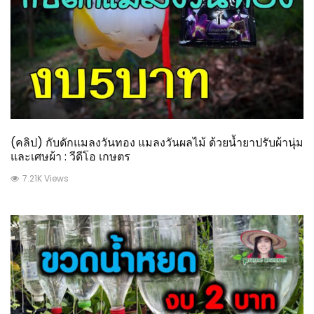
(คลิป) กับดักแมลงวันทอง แมลงวันผลไม้ ด้วยน้ำยาปรับผ้านุ่ม
และเศษผ้า : วีดีโอ เกษตร
7.21K Views