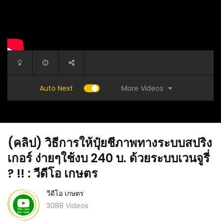
More Videos
Auto Next
(คลิป) วิธีการให้ปุ๋ยชีภาพทางระบบสปริง
เกอร์ ง่ายๆใช้งบ 240 บ. ด้วยระบบเวนจูรี่
? !! : วีดีโอ เกษตร
วีดีโอ เกษตร
ย ยุง
(คลิป) สอนทำขวดน้ำหยด DIY จากขวดน้ำดื่ม
(คลิป) ว
3088 Videos
ีทุกบ้าน
ประหยัดน้ำ ประหยัดต้นทุน ทำเองได้ง่ายๆ DIY by
วีดีโอ เ
คนบ้านนอก : วีดีโอ เกษตร