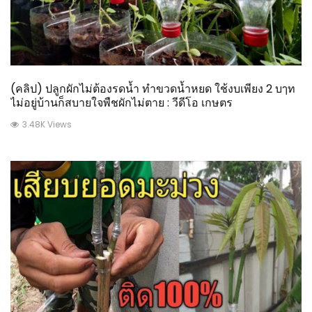
(คลิป) ปลูกผักไม่ต้องรดน้ำ ทำขวดน้ำหยด ใช้งบเพียง 2 บๅท
ไม่อยู่บ้านก็สบายใจพืชผักไม่ตาย : วีดีโอ เกษตร
3.48K Views