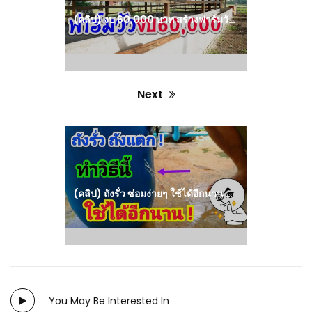
(คลิป) งบ 60,000 บาท สร้างฟาร์มวัวได้ขนาดนี้เลย ทำไมทำได้ต้องดู : วีดีโอ เกษตร
Next
Next
post:
(คลิป) ถังรั่ว ซ่อมง่ายๆ ใช้ได้อีกนาน How to fix a leaky tank : วีดีโอ เกษตร
You May Be Interested In