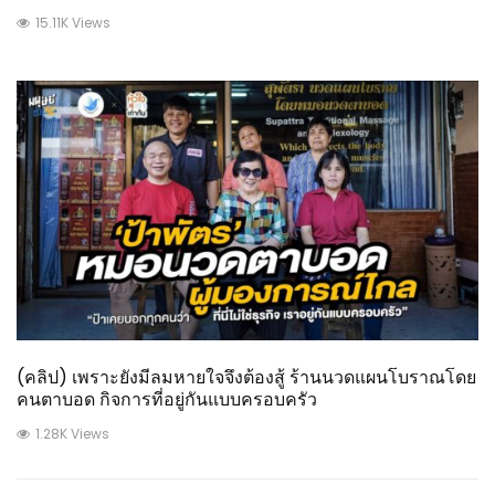
15.11K Views
(คลิป) เพราะยังมีลมหายใจจึงต้องสู้ ร้านนวดแผนโบราณโดย
คนตาบอด กิจการที่อยู่กันแบบครอบครัว
1.28K Views