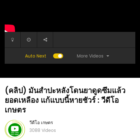
More Videos
Auto Next
(คลิป) มันสำปะหลังโดนยาดูดซึมแล้ว
ยอดเหลือง แก้แบบนี้หายชัวร์ : วีดีโอ
เกษตร
วีดีโอ เกษตร
ือง ไม่
(คลิป) 5 สัญญาณเตือนลิ่มเลือดอุดตันในสมอง –
(คลิป) พ
3088 Videos
อัมพฤกษ์อัมพาต รู้ไว้จะได้ไม่ป่วย : วีดีโอ เกษตร
น้ำยาไล่
เกษตร