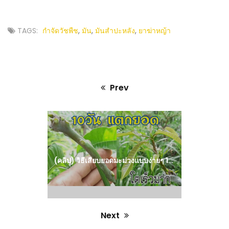
TAGS:
กำจัดวัชพืช
,
มัน
,
มันสำปะหลัง
,
ยาฆ่าหญ้า
Prev
Previous
post:
(คลิป) วิธีเสียบยอดมะม่วงแบบง่ายๆ 10 วันแตกยอดให้เห็นแล้ว ติด 100% : วีดีโอ เกษตร
Next