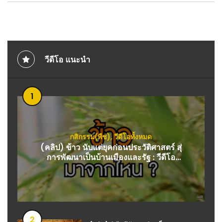
วีดีโอ แนะนำ
1
กสิกรรม(พืช)
,
วีดีโอทั้งหมด
(คลิป) ข้าว นับแต่ยุคก่อนประวัติศาสตร์ สุ่
การพัฒนาเป็นบ้านเมืองและรัฐ : วีดีโอ
เกษตร
2