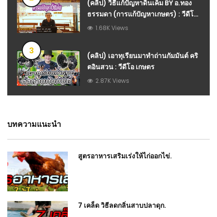
(คลิป) วิธีแก้ปัญหาดินเค็ม BY อ.ทอง
ธรรมดา (การแก้ปัญหาเกษตร) : วีดีโอ
เกษตร
1.68K Views
3
(คลิป) เอาทุเรียนมาทำถ่านกัมมันต์ คริ
ตอินสวน : วีดีโอ เกษตร
2.87K Views
บทความแนะนำ
สูตรอาหารเสริมเร่งให้ไก่ออกไข่.
7 เคล็ด วิธีลดกลิ่นสาบปลาดุก.