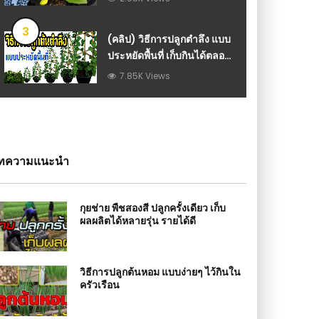
วีดีโอ เกษตร
3
(คลิป) วิธีการปลูกตำลึง แบบ
ประหยัดพื้นที่ เก็บกินได้ตลอด
How to grow Ivy Gourd :
7.85K Views
วีดีโอ เกษตร
ทความแนะนำ
กุยช่าย พืชสองสี ปลูกครั้งเดียว เก็บ
ผลผลิตได้หลายรุ่น รายได้ดี
วิธีการปลูกต้นหอม แบบง่ายๆ ไว้กินใน
ครัวเรือน