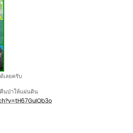
ด้เลยครับ
คืนป่าให้แผ่นดิน
ch?v=tH67GuIQb3o