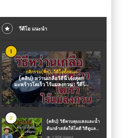
ค้างผัก แปลงผัก โต๊ะปล
วีดีโอ เกษตร
วีดีโอ แนะนำ
1
กสิกรรม(พืช)
,
วีดีโอทั้งหมด
(คลิป) หว่านเกลือวิธีนี้ เจ๋งสุด!!
มะพร้าวโตเร็ว ไร้แมลงกวน : วีดีโอ
เกษตร
2
(คลิป) วิธีควบคุมแสงและน้ำ
ต้นกล้าสลัดให้โตดี วิธีดูแล
กล้าสลัด สวนผักในเมือง :
2.95K Views