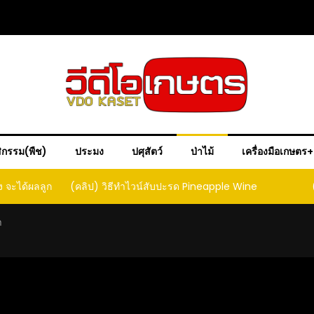
ิกรรม(พืช)
ประมง
ปศุสัตว์
ป่าไม้
เครื่องมือเกษตร
ple Wine
(คลิป) วิธีทำเบียร์สับปะรด เทปาเช่
(คลิป) ร
หน
า