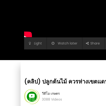
Light
Watch later
Share
(คลิป) ปลูกต้นไม้ ควรห่างเขตแดนเ
วีดีโอ เกษตร
3088 Videos
ลดี โตเร็ว โครงสร้างดี
(คลิป) สูตรอาหารจานด่วน สำหรับพืชผักผลไม้ เพ