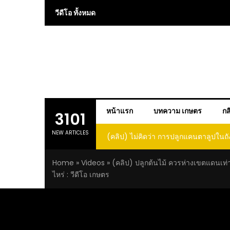
Skip
วีดีโอ ทั้งหมด
to
content
หน้าแรก
บทความ เกษตร
กส
3101
NEW ARTICLES
 การปลูกแคนตาลูปในถัง จะได้ผลลูก
(คลิป) วิธีทำไวน์สับปะรด Pineap
าดนี้ I didn’t expect that
Home
»
Videos
»
(คลิป) ปลูกต้นไม้ ควรห่างเขตแดนเท่
loupe in a barrel would yield
ไหร่ : วีดีโอ เกษตร
large and sweet fruit