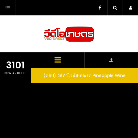
Skip
to
content
3101
NEW ARTICLES
ตาลูปในถัง จะได้ผล
(คลิป) วิธีทำไวน์สับปะรด Pineapple Wine
dn’t expect that
arrel would yield
eet fruit