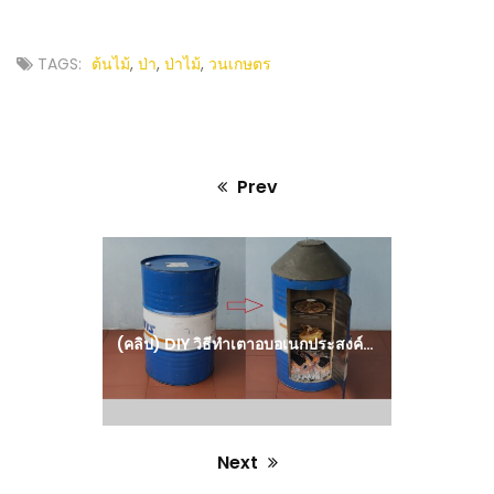
TAGS:
ต้นไม้
,
ป่า
,
ป่าไม้
,
วนเกษตร
Prev
Previous
post:
(คลิป) DIY วิธีทำเตาอบอเนกประสงค์ อบพิซซ่า ไก่ หมู เนื้อ มัน – ไอเดียทำเอง จากปูนซีเมนต์ : วีดีโอ เกษตร
Next