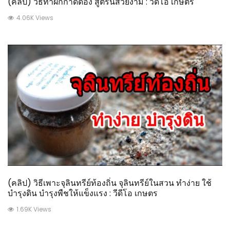
(คลิป) วิธีทำผักกาดดอง สูตรนี้สวยงาม : วีดีโอ เกษตร
4.06K Views
(คลิป) วิธีเพาะจุลินทรีย์ท้องถิ่น จุลินทรีย์ในสวน ทำง่าย ใช้
บำรุงดิน บำรุงพืชให้แข็งแรง : วีดีโอ เกษตร
1.69K Views