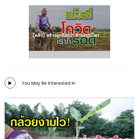
Next
post:
(คลิป) สร้างลูกน้องป่า ด้วยสมุนไพร : วีดีโอ เกษตร
You May Be Interested In