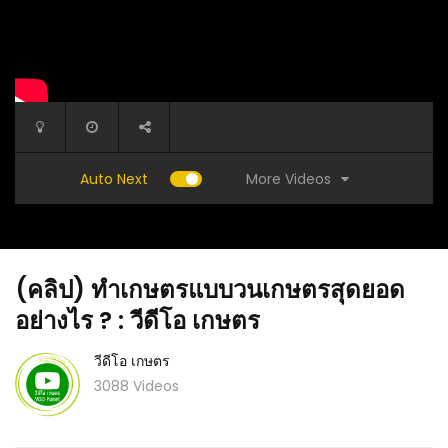
More Videos
Auto Next
(คลิป) ทำเกษตรแบบวนเกษตรสุดยอด
อย่างไร ? : วีดีโอ เกษตร
วีดีโอ เกษตร
3088 Videos
(คลิป) วิธีลวกหัวปลีไม่ให้ดำ (ขาวเหมือนสำลี)
าคต
วิธีง่า
ไม่ต้องแช่เกลือ ไม่ต้องแช่น้ำส้ม : วีดีโอ เกษตร
แขวน การ