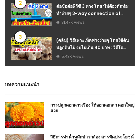
2
ต่อข้อต่อพีวีซี 3 ทาง โดย ‘ไม่ต้องตัดท่อ’
ทำง่ายๆ 3-way connection of
PVC pipe without cutting the
31.47K Views
pipe : วีดีโอ เกษตร
3
(คลิป) วิธีเพาะเห็ดฟางง่ายๆ โดยใช้ดิน
ปลูกต้นไม้ งบไม่เกิน 40 บาท : วีดีโอ
เกษตร
5.43K Views
บทความแนะนำ
การปลูกดอกดาวเรือง ให้ออกดอกดก ดอกใหญ่
สวย
วิธีการทำน้ำหมักข้าวกล้อง สารพัดประโยชน์