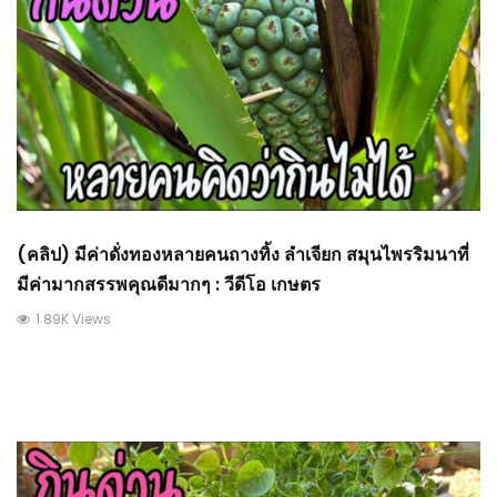
(คลิป) มีค่าดั่งทองหลายคนถางทิ้ง ลำเจียก สมุนไพรริมนาที่
มีค่ามากสรรพคุณดีมากๆ : วีดีโอ เกษตร
1.89K Views