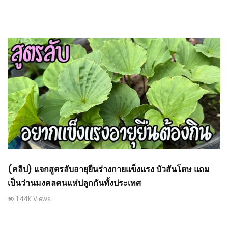
(คลิป) แจกสูตรลับอายุยืนร่างกายแข็งแรง บัวสันโดษ แถม
เป็นว่านมงคลคนแห่ปลูกกันทั้งประเทศ
1.44K Views