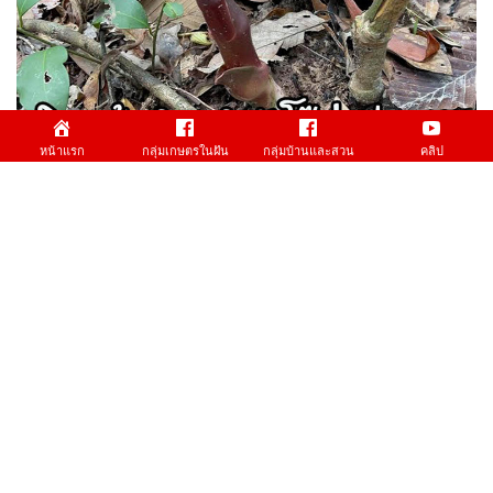
หน้าแรก
กลุ่มเกษตรในฝัน
กลุ่มบ้านและสวน
คลิป
(คลิป) คนรุ่นใหม่ไม่รู้จักกินมาเป็นร้อยปีบำรุงยิ่งกว่ากินโสม
เขืองยักษ์ บำรุงกำลังอย่างแรง : สมุนไพร วีดีโอ เกษตร
6.00K Views