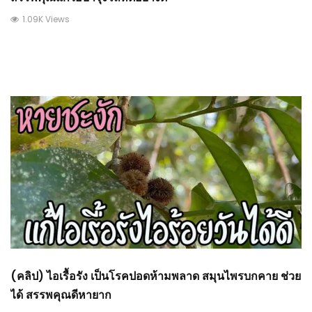
1.09K Views
(คลิป) ไอเรื้อรัง เป็นโรคปอดห้ามพลาด สมุนไพรบกคาย ช่วย
ได้ สรรพคุณดีหายาก