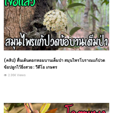
(คลิป) ตื่นเต้นดอกหอมบานเต็มป่า สมุนไพรโบราณแก้ปวด
ข้อปลูกไว้ยิ่งสวย : วีดีโอ เกษตร
2.36K Views