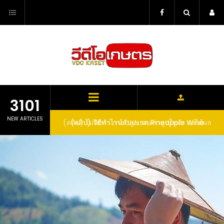
Skip
to
content
3101
NEW ARTICLES
ตาลูปในถัง จะได้ผล
(คลิป) วิธีทำไวน์สับปะรด Pineapple Wine
dn’t expect that
arrel would yield
eet fruit