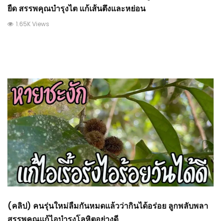
ยืด สรรพคุณบำรุงไต แก้เส้นตึงและหย่อน
1.65K Views
(คลิป) คนรุ่นใหม่ลืมกันหมดแล้วว่ากินได้อร่อย ลูกพลับพลา
สรรพคุณแก้ไอบำรุงโลหิตอย่างดี