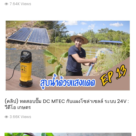
7.64K Views
(คลิป) ทดสอบปั๊ม DC MTEC กับแผงโซล่าเซลล์ ระบบ 24V :
วีดีโอ เกษตร
3.66K Views