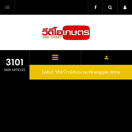
Skip
to
content
3101
NEW ARTICLES
ตาลูปในถัง จะได้ผล
(คลิป) วิธีทำไวน์สับปะรด Pineapple Wine
dn’t expect that
arrel would yield
eet fruit