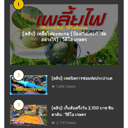
1
กสิกรรม(พืช)
,
วีดีโอทั้งหมด
(คลิป) เพลี้ยไฟมะละกอ (ป้องกันและกำจัด
อย่างไร) : วีดีโอ เกษตร
2
(คลิป) เทคนิคการซ่อมท่อประปาแต
1.45K Views
3
(คลิป) เก็บส้มครึ่งวัน 2,100 บาท ชิม
คาต้น : วีดีโอ เกษตร
2.77K Views