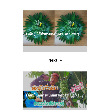
Previous
post:
(คลิป) วิธีทำกระทงใบเตย แบบง่ายๆ แบบที่ 6 : วีดีโอ เกษตร
Next
Next
post:
(คลิป) เกษตรแบบอิสราเอล ทำไมที่อิสราเอลถึงตัดปลีกล้วยครึ่งปลี กล้วยหอมคาเวนดิช : วีดีโอ เกษตร