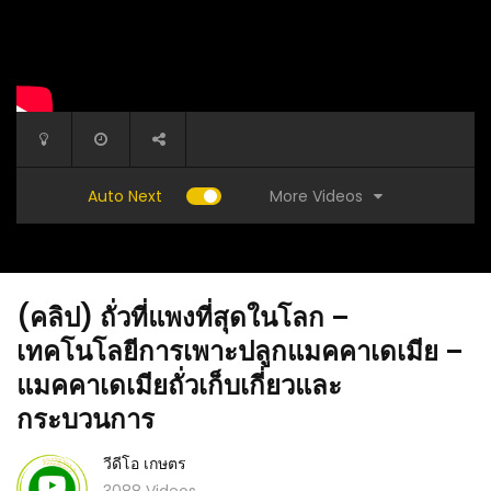
More Videos
Auto Next
(คลิป) ถั่วที่แพงที่สุดในโลก –
เทคโนโลยีการเพาะปลูกแมคคาเดเมีย –
แมคคาเดเมียถั่วเก็บเกี่ยวและ
กระบวนการ
(คลิป) ลูกเดียว กำจัด มด เพลี้ย หนอนตายสนิท
ับสัตว์
(คลิป) แ
ประหยัดต้นทุน ปลอดสารพิษ
วีดีโอ เกษตร