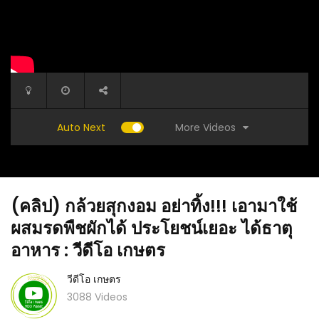
More Videos
Auto Next
(คลิป) กล้วยสุกงอม อย่าทิ้ง!!! เอามาใช้
ผสมรดพืชผักได้ ประโยชน์เยอะ ได้ธาตุ
อาหาร : วีดีโอ เกษตร
วีดีโอ เกษตร
บฉบับ
(คลิป) ปลูกพืชหน้าไหนดี ? BY อ.ทอง ธรรมดา
(คลิป) 
3088 Videos
(ความเข้าใจผิดทางการเกษตร)
เร็ว ใช้พ
เกษตร