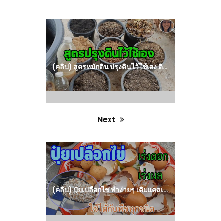
Previous
post:
(คลิป) สูตรหมักดิน ปรุงดินไว้ใช้เอง ดินดีก็ปลูกผักได้งาม by ต่าย : วีดีโอ เกษตร
Next
Next
post:
(คลิป) ปุ๋ยเปลือกไข่ ทำง่ายๆ เติมแคลเซียมให้พืช ช่วยเร่งดอก เร่งผล ป้องกันหอยทาก ใช้ได้กับพืชทุกชนิด : วีดีโอ เกษตร