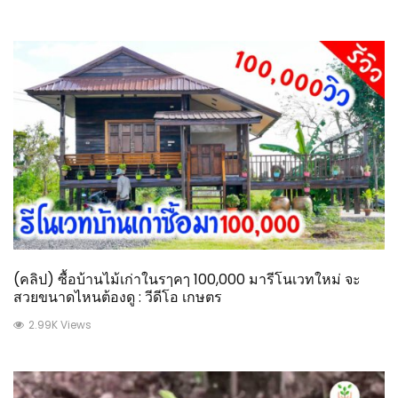
(คลิป) ซื้อบ้านไม้เก่าในรๅคๅ 100,000 มารีโนเวทใหม่ จะ
สวยขนาดไหนต้องดู : วีดีโอ เกษตร
2.99K Views