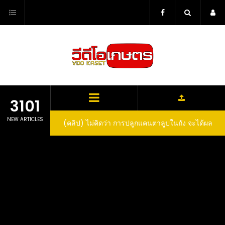
Skip
to
content
3101
NEW ARTICLES
(คลิป) ไม่คิดว่า การปลูกแคนตาลูปในถัง จะได้ผล
(คลิป) วิธีทำไวน์สับปะรด Pineapple Wine
ลูกโตและหวานขนาดนี้ I didn’t expect that
growing cantaloupe in a barrel would yield
such large and sweet fruit