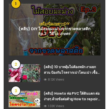
1
เครื่องมือเกษตร+DIY
(คลิป) DIY ไม้สอยมะม่วงจากขวดพลาสติก
Ep.3 : วีดีโอ เกษตร
2
(คลิป) 10 บาทคุ้มไม่ต้องหมัก งามยก
สวน ป้องกันโรครากเน่าโคนเน่า เชื้อ
รา ไล่แมลง เร่งยอดใบเขียวงาม สาคู
8.12K Views
channel : วีดีโอ เกษตร
3
(คลิป) Howto ท่อ PVC ใต้ดินแตก ต่อ
ง่ายๆ ด้วยข้อต่อตัวยู How to repair
broken PVC pipes
1.03K Views