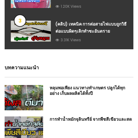
1.20K Views
3
(คลิป) เทคนิค การต่อสายไฟแบบถูกวิธี
ต่อแบบผิดๆเลิกทำซะอันตราย
3.31K Views
บทความแนะนำ
หลุมพอเพียง แนวทางทำเกษตร ปลูกได้ทุก
อย่าง เก็บผลผลิตได้ทั้งปี
การทำน้ำหมักจุลินทรีย์ จากพืชสีเขียวและสด