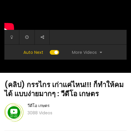
More Videos
Auto Next
(คลิป) กรรไกร เก่าแค่ไหน!!! ก็ทำให้คม
ได้ แบบง่ายมากๆ : วีดีโอ เกษตร
วีดีโอ เกษตร
3088 Videos
ขภาพ
(คลิป) EV เจ้าแรกผลิตในไทย เปิดตัว 24 พ.ค
(คลิป) เ
พร้อมเดินสายการผลิตปลายปีนี้ : วีดีโอ เกษตร
แบบเร่งด
Pants ch