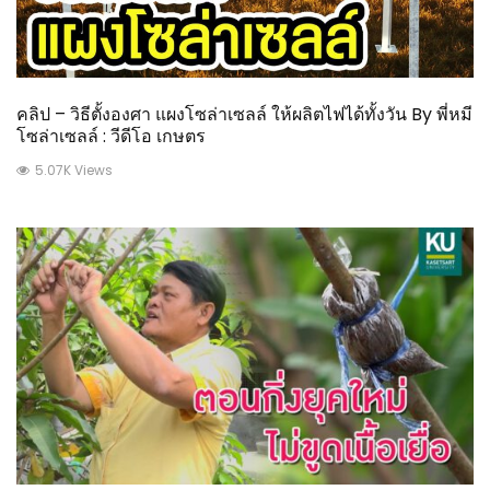
คลิป – วิธีตั้งองศา แผงโซล่าเซลล์ ให้ผลิตไฟได้ทั้งวัน By พี่หมี
โซล่าเซลล์ : วีดีโอ เกษตร
5.07K Views