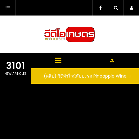
Skip
to
content
3101
NEW ARTICLES
ตาลูปในถัง จะได้ผล
(คลิป) วิธีทำไวน์สับปะรด Pineapple Wine
dn’t expect that
arrel would yield
eet fruit