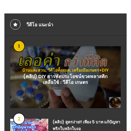
วีดีโอ แนะนำ
1
บ้านและสวน
,
วีดีโอทั้งหมด
,
เครื่องมือเกษตร+DIY
(คลิป) DIY สารพัดประโยชน์ขวดพลาสติก
เหลือใช้ : วีดีโอ เกษตร
2
(คลิป) สูตรง่าย!! เพียง 5 บาท แก้ปัญหา
พริกใบหงิกใบงอ