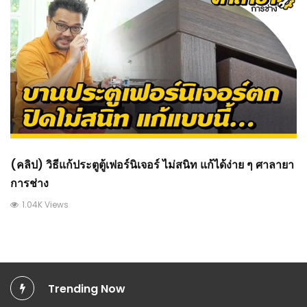
(คลิป) วิธีแก้ประตูตู้เฟอร์นิเจอร์ ไม่สนิท แก้ได้ง่าย ๆ ศาลายา
การช่าง
1.04K Views
Trending Now