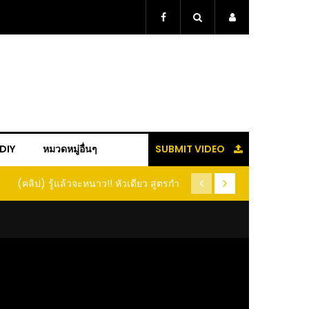
+DIY
หมวดหมู่อื่นๆ
SUBMIT VIDEO
ู้แล้วจะหนาว!! หัวเดียว สูตรกำจัดเพลี้ย มด
(คลิป) ปลูกทุเรียนง่ายๆ ปลูกแบ
อนแมลง หนีกระเจิงทั้งสวน ลองทำดูสิ
ต้นคู่ แบบเสียบยอ