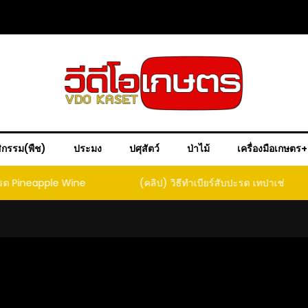
ิกรรม(พืช)
ประมง
ปศุสัตว์
ป่าไม้
เครื่องมือเกษตร
ple Wine
(คลิป) วิธีทำเบียร์สับปะรด เทปาเช่
(คลิป) ร
หน