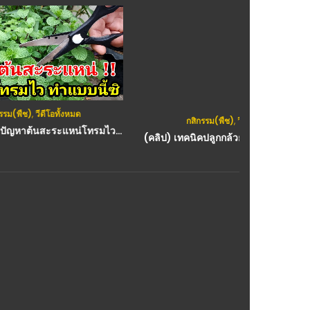
บ้านและสว
กสิกรรม(พืช)
,
วีดีโอทั้งหมด
(คลิป) การแก้ปัญหาต้นสะระแหน่โทรมไว ใบเล็กไม่โต ทำแบบนี้ซิ ได้ผลดีมาก
(คลิป) เทคนิคปลูกกล้วยอย่างง่ายๆ โตไว! แถมยังปลอดโรคอีกต่างหาก : วีดีโอ เกษตร