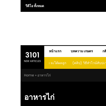
Skip
วีดีโอ ทั้งหมด
to
content
หน้าแรก
บทความ เกษตร
กส
3101
NEW ARTICLES
 การปลูกแคนตาลูปในถัง จะได้ผลลูก
(คลิป) วิธีทำไวน์สับปะรด Pineap
าดนี้ I didn’t expect that
Home
»
อาหารไก่
loupe in a barrel would yield
large and sweet fruit
อาหารไก่