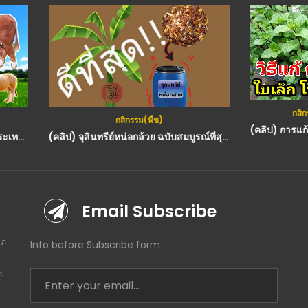
กสิกรรม(พืช)
,
วีดีโอทั้งหมด
กสิกรรม(พืช)
(คลิป) จุลินทรีย์หน่อกล้วย ฉบับสมบูรณ์ที่สุดในประเทศไทย!! : วีดีโอ เกษตร
Email Subscribe
โอ
Info before Subscribe form
ท