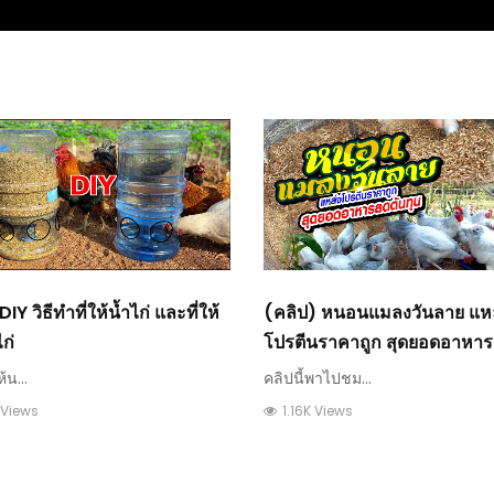
IY วิธีทำที่ให้น้ำไก่ และที่ให้
(คลิป) หนอนแมลงวันลาย แหล
ก่
โปรตีนราคาถูก สุดยอดอาหา
ต้นทุนที่เกษตรกรควรรู้
ห้น...
คลิปนี้พาไปชม...
 Views
1.16K Views