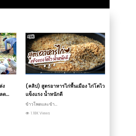
่ง
(คลิป) สูตรอาหารไก่พื้นเมือง ไก่โตไว
รลด
แข็งแรง น้ำหนักดี
ข้าวโพดและข้า...
1.18K Views