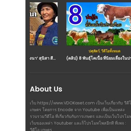
ปศุสัตว์
,
วีดีโอทั้งหมด
‘เปลี่ยนนา 5 ไร่ ขุดโคกหนองนา’ สุนิสา สีดา
(คลิป) 8 พันธุ์โคเนื้อ ที่นิยมเลี้ยงในประเทศไทย EP1 : วีดีโอ เกษตร
About Us
เว็บ https://www.VDOKaset.com เป็นเว็บเกี่ยวกับ วีดี
เกษตร โดยการ Encode จาก Youtube เพื่อเป็นแหล่ง
รวบรวมวีดีโอ ที่เกี่ยวกับกับการเกษตร และเป็นเว็บโปรโม
เว็บของเหล่า Youtuber และก็โปรโมทโพสอีกที ที่เพจ :
วีดีโอ เกษตร