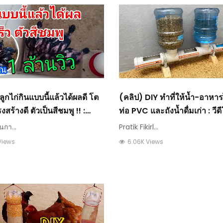
ลูกไก่กินแบบนี้แล้วได้ผลดี โต
(คลิป) DIY ทำที่ให้น้ำ-อาหาร
งสร้างดี ตัวเป็นสีชมพู !! :
ท่อ PVC และถังน้ำดื่มเก่า : วีด
เกษตร
เกษตร
็นกา...
Pratik Fikirl...
Views
6.06K Views