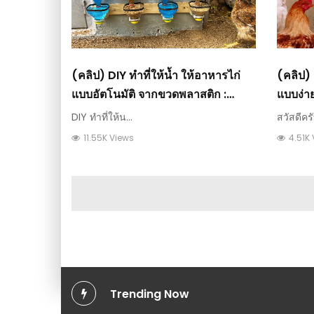
(คลิป) DIY ทำที่ให้น้ำ ให้อาหารไก่
(คลิป) 
แบบอัตโนมัติ จากขวดพลาสติก :
แบบง่า
วีดีโอ เกษตร
เกษตร
DIY ทำที่ให้น...
สวัสดีคร
11.55K Views
4.51K
Trending Now