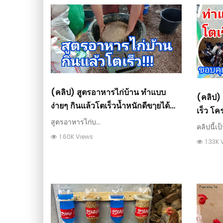
(คลิป) สูตรอาหารไก่บ้าน ทำแบบ
(คลิป) 
ง่ายๆ กินแล้วโตเร็วน้ำหนักดีขๅยได้
เร็ว โคร
รๅคๅ
สูตรอาหารไก่บ...
วีดีโอ 
คลิปนี้เป
1.60K Views
1.33K 