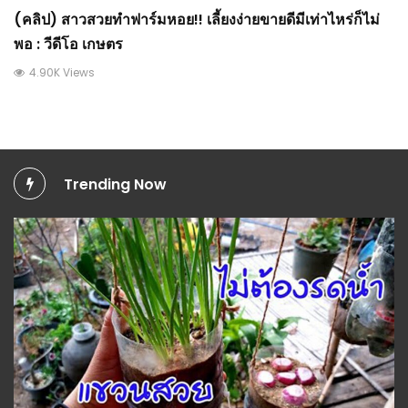
(คลิป) สาวสวยทำฟาร์มหอย!! เลี้ยงง่ายขายดีมีเท่าไหร่ก็ไม่
พอ : วีดีโอ เกษตร
4.90K Views
Trending Now