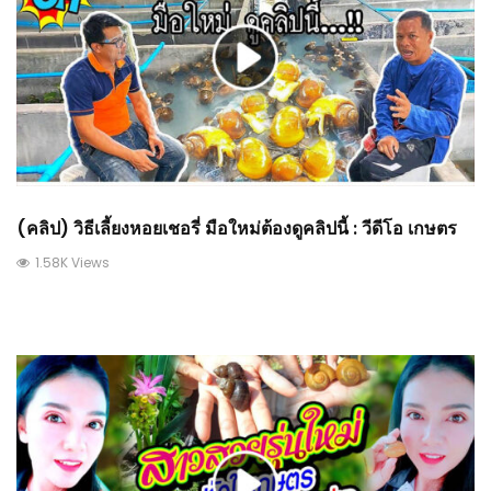
(คลิป) วิธีเลี้ยงหอยเชอรี่ มือใหม่ต้องดูคลิปนี้ : วีดีโอ เกษตร
1.58K Views