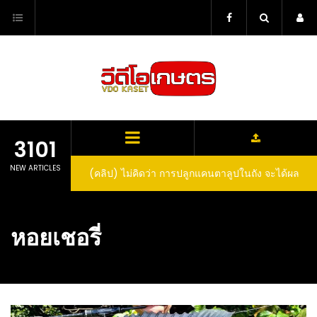
Skip
to
content
3101
NEW ARTICLES
(คลิป) ไม่คิดว่า การปลูกแคนตาลูปในถัง จะได้ผล
(คลิป) วิธีทำไวน์สับปะรด Pineapple Wine
ลูกโตและหวานขนาดนี้ I didn’t expect that
growing cantaloupe in a barrel would yield
หอยเชอรี่
such large and sweet fruit