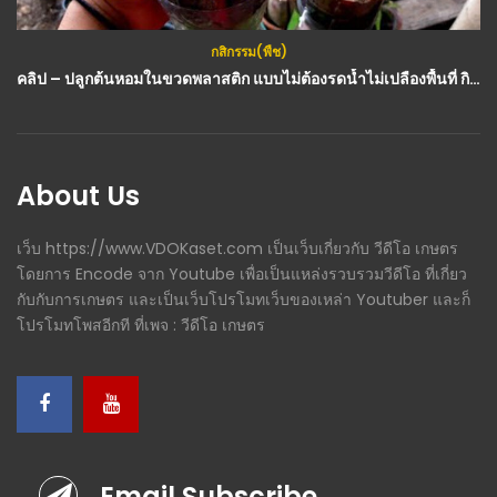
กสิกรรม(พืช)
บ้านและสวน
คลิป – ปลูกต้นหอมในขวดพลาสติก แบบไม่ต้องรดน้ำไม่เปลืองพื้นที่ กินได้ประดับสวยจ้า : วีดีโอ เกษตร
แบบบ้าน 3D – ไอเดียขั้นตอนสร้างบ้านชั้นเดียว โมเดิร์น ลอฟท์ : วีดีโอ เกษตร
About Us
เว็บ https://www.VDOKaset.com เป็นเว็บเกี่ยวกับ วีดีโอ เกษตร
โดยการ Encode จาก Youtube เพื่อเป็นแหล่งรวบรวมวีดีโอ ที่เกี่ยว
กับกับการเกษตร และเป็นเว็บโปรโมทเว็บของเหล่า Youtuber และก็
โปรโมทโพสอีกที ที่เพจ : วีดีโอ เกษตร
Email Subscribe