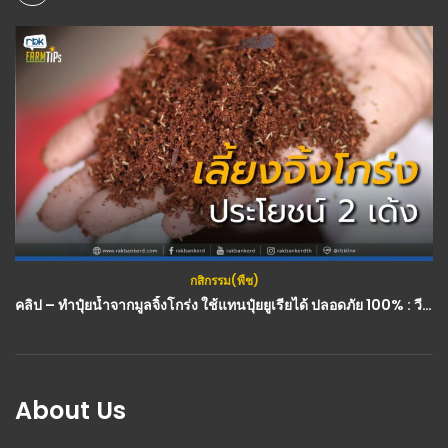
กสิกรรม(พืช)
คลิป – ทำปุ๋ยน้ำจากมูลจิ้งโกร่ง ใช้แทนปุ๋ยยูเรียได้ ปลอดภัย 100% : วีดีโอ เกษตร
About Us