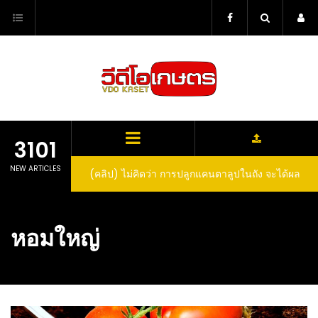
Skip
to
content
3101
NEW ARTICLES
(คลิป) ไม่คิดว่า การปลูกแคนตาลูปในถัง จะได้ผล
ลูกโตและหวานขนาดนี้ I didn’t expect that
growing cantaloupe in a barrel would yield
หอมใหญ่
such large and sweet fruit