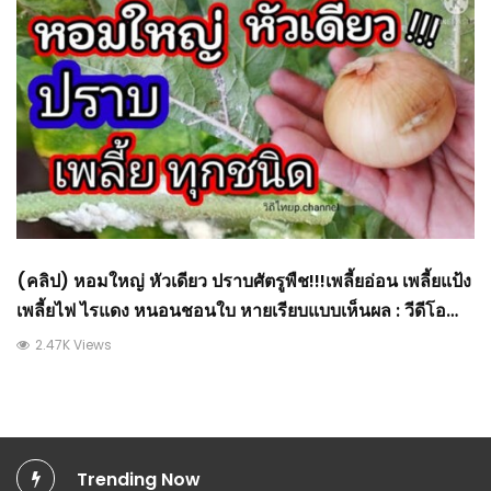
(คลิป) หอมใหญ่ หัวเดียว ปราบศัตรูพืช!!!เพลี้ยอ่อน เพลี้ยแป้ง
เพลี้ยไฟ ไรแดง หนอนชอนใบ หายเรียบแบบเห็นผล : วีดีโอ
เกษตร
2.47K Views
Trending Now