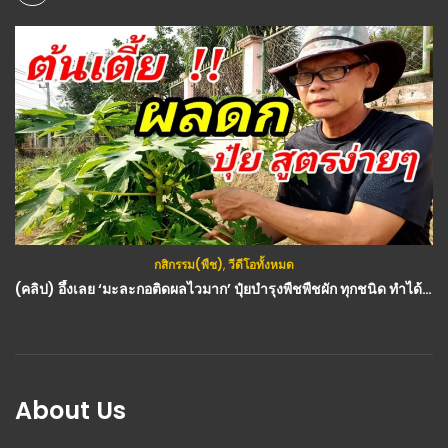
กสิกรรม(พืช)
,
วีดีโอทั้งหมด
(คลิป) อึ้งเลย ‘มะละกอติดผลไวมาก’ ปุ๋ยบำรุงพืชพืชผัก ทุกชนิด ทำได้เองที่บ้าน ได้ผลดีเกินคาด
About Us