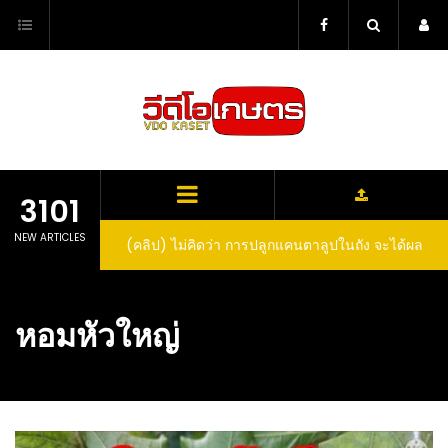
Skip
to
content
3101
NEW ARTICLES
(คลิป) ไม่คิดว่า การปลูกแคนตาลูปในถัง จะได้ผล
ลูกโตและหวานขนาดนี้ I didn’t expect that
growing cantaloupe in a barrel would yield
หอมหัวใหญ่
such large and sweet fruit