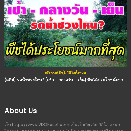
กสิกรรม(พืช)
,
วีดีโอทั้งหมด
(คลิป) รดน้ำช่วงใหน? (เช้า – กลางวัน – เย็น) พืชได้ประโยชน์มากที่สุด : วีดีโอ เกษตร
About Us
เว็บ https://www.VDOKaset.com เป็นเว็บเกี่ยวกับ วีดีโอ เกษตร