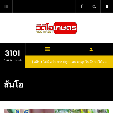
Skip
to
content
3101
NEW ARTICLES
(คลิป) ไม่คิดว่า การปลูกแคนตาลูปในถัง จะได้ผล
ลูกโตและหวานขนาดนี้ I didn’t expect that
growing cantaloupe in a barrel would yield
ส้มโอ
such large and sweet fruit