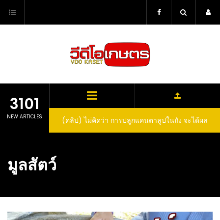
Skip
to
content
3101
NEW ARTICLES
(คลิป) ไม่คิดว่า การปลูกแคนตาลูปในถัง จะได้ผล
ลูกโตและหวานขนาดนี้ I didn’t expect that
growing cantaloupe in a barrel would yield
มูลสัตว์
such large and sweet fruit