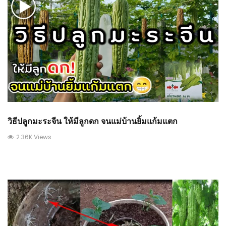
วิธีปลูกมะระจีน ให้มีลูกดก จนแม่บ้านยิ้มแก้มแตก
2.36K Views