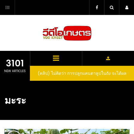
Skip
to
content
3101
NEW ARTICLES
(คลิป) ไม่คิดว่า การปลูกแคนตาลูปในถัง จะได้ผล
ลูกโตและหวานขนาดนี้ I didn’t expect that
growing cantaloupe in a barrel would yield
มะระ
such large and sweet fruit