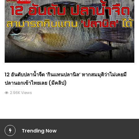
12 อันดับปลาน้ำจืด ‘กินแทนปลานิล’ หากสมมุติว่าไม่เคยมี
ปลานอกเข้าไทยเลย (มีคลิป)
2.96K Views
Trending Now