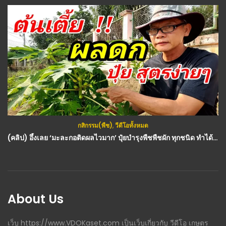
กสิกรรม(พืช)
,
วีดีโอทั้งหมด
(คลิป) อึ้งเลย ‘มะละกอติดผลไวมาก’ ปุ๋ยบำรุงพืชพืชผัก ทุกชนิด ทำได้เองที่บ้าน ได้ผลดีเกินคาด
About Us
เว็บ https://www.VDOKaset.com เป็นเว็บเกี่ยวกับ วีดีโอ เกษตร