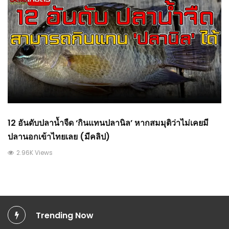
12 อันดับปลาน้ำจืด ‘กินแทนปลานิล’ หากสมมุติว่าไม่เคยมี
ปลานอกเข้าไทยเลย (มีคลิป)
2.96K Views
Trending Now