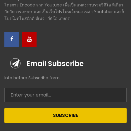
โดยการ Encode จาก Youtube เพื่อเป็นแหล่งรวบรวมวีดีโอ ที่เกี่ยว
กับกับการเกษตร และเป็นเว็บโปรโมทเว็บของเหล่า Youtuber และก็
โปรโมทโพสอีกที ที่เพจ : วีดีโอ เกษตร
Email Subscribe
Info before Subscribe form
SUBSCRIBE