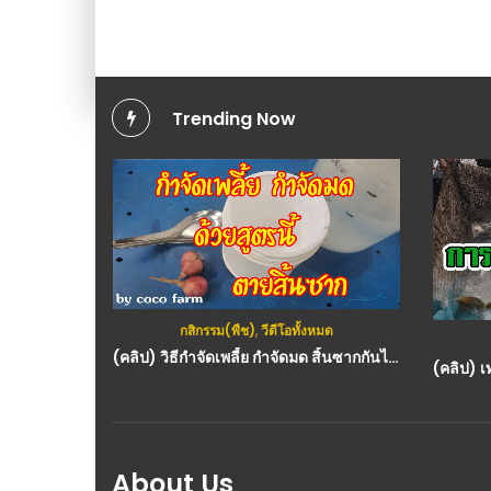
Trending Now
กสิกรรม(พืช)
,
วีดีโอทั้งหมด
ทั้งหมด
(คลิป) วิธีกำจัดเพลี้ย กำจัดมด สิ้นซากกันไปเลย ด้วยสองตัวนี้ ถูกมากๆ
(คลิป) เกษตรพอเพียงผสมผสาน 1 ไร่!! ขุดคลองใส้ไก่ปลูกพืชผักหลายหลาย..ได้ขๅยได้กิน : วีดีโอ เกษตร
About Us