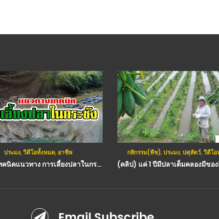
ประมง
,
วีดีโอทั้งหมด
,
อาชีพ
กสิกรรม(พืช)
,
ประมง
,
ปศุสัตว์
,
วีดีโอ
(คลิป) เทคนิคแนวทาง การเลี้ยงปลาในกระชัง : วีดีโอ เกษตร
Email Subscribe