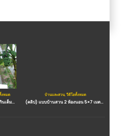
ทั้งหมด
บ้านและสวน
,
วีดีโอทั้งหมด
ข่าว
,
วีดีโอ
(คลิป) แค่ 1 ปีมีปลาเต็มคลองมีของกินเต็มสวน..มีความสุขมีรายได้ก้าวสู่ความมั่งคั่งยั่งยืน : วีดีโอ เกษตร
(คลิป) แบบบ้านสวน 2 ห้องนอน 5×7 เมตร 2 BEDROOM TINY HOUSE : วีดีโอ เกษตร