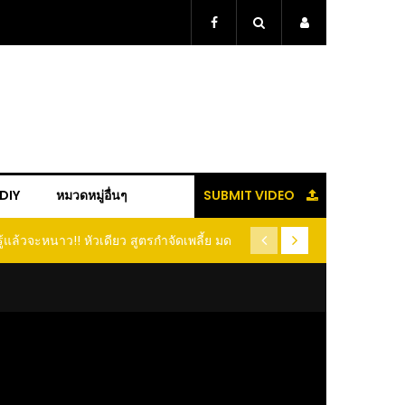
+DIY
หมวดหมู่อื่นๆ
SUBMIT VIDEO
ู้แล้วจะหนาว!! หัวเดียว สูตรกำจัดเพลี้ย มด
(คลิป) ปลูกทุเรียนง่ายๆ ปลูกแบ
อนแมลง หนีกระเจิงทั้งสวน ลองทำดูสิ
ต้นคู่ แบบเสียบยอ