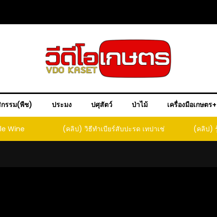
ิกรรม(พืช)
ประมง
ปศุสัตว์
ป่าไม้
เครื่องมือเกษตร
ple Wine
(คลิป) วิธีทำเบียร์สับปะรด เทปาเช่
(คลิป) ร
หน