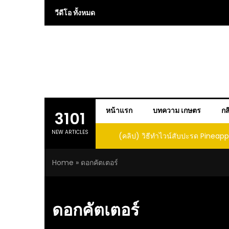
Skip
วีดีโอ ทั้งหมด
to
content
หน้าแรก
บทความ เกษตร
กส
3101
NEW ARTICLES
 การปลูกแคนตาลูปในถัง จะได้ผลลูก
(คลิป) วิธีทำไวน์สับปะรด Pineap
าดนี้ I didn’t expect that
Home
»
ดอกคัตเตอร์
loupe in a barrel would yield
large and sweet fruit
ดอกคัตเตอร์