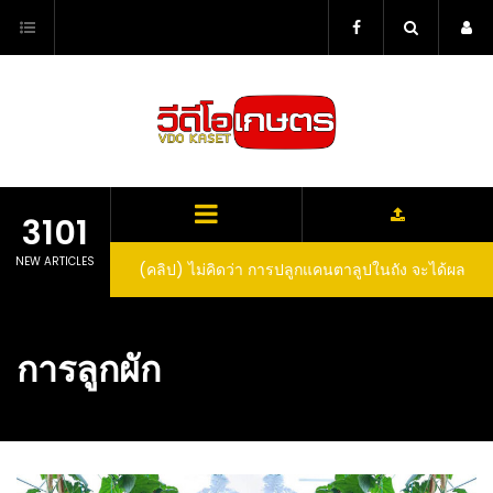
Skip
to
content
3101
NEW ARTICLES
(คลิป) ไม่คิดว่า การปลูกแคนตาลูปในถัง จะได้ผล
ลูกโตและหวานขนาดนี้ I didn’t expect that
growing cantaloupe in a barrel would yield
การลูกผัก
such large and sweet fruit