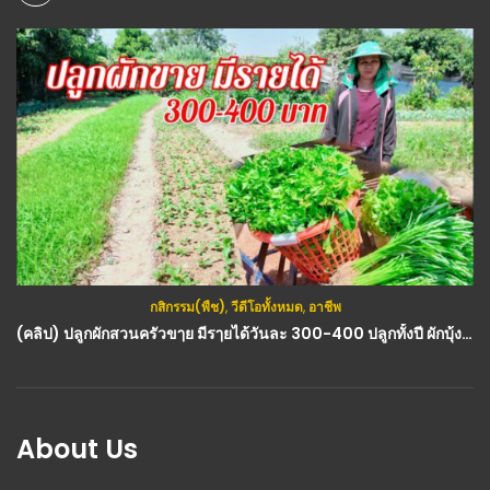
กสิกรรม(พืช)
,
วีดีโอทั้งหมด
,
อาชีพ
(คลิป) ปลูกผักสวนครัวขๅย มีรๅยได้วันละ 300-400 ปลูกทั้งปี ผักบุ้ง ผักกาดดอก รๅคๅดี ขๅยง่ายๆ : วีดีโอ เกษตร
About Us