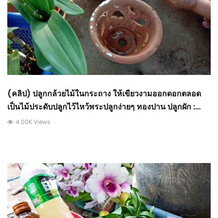
(คลิป) ปลูกกล้วยไม้ในกระถาง ให้เขียวงามออกดอกตลอด
เป็นไม้ประดับปลูกไว้ไหว้พระปลูกง่ายๆ ทองปาน ปลูกผัก :
วีดีโอ เกษตร
4.00K Views