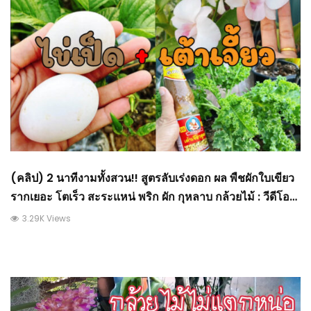
(คลิป) 2 นาทีงามทั้งสวน!! สูตรลับเร่งดอก ผล พืชผักใบเขียว
รากเยอะ โตเร็ว สะระแหน่ พริก ผัก กุหลาบ กล้วยไม้ : วีดีโอ
เกษตร
3.29K Views