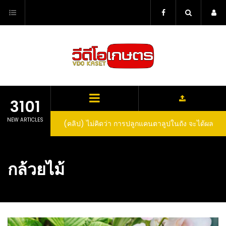
Skip
to
content
3101
NEW ARTICLES
(คลิป) ไม่คิดว่า การปลูกแคนตาลูปในถัง จะได้ผล
(คลิป) วิธีทำไวน์สับปะรด Pineapple Wine
ลูกโตและหวานขนาดนี้ I didn’t expect that
growing cantaloupe in a barrel would yield
กล้วยไม้
such large and sweet fruit