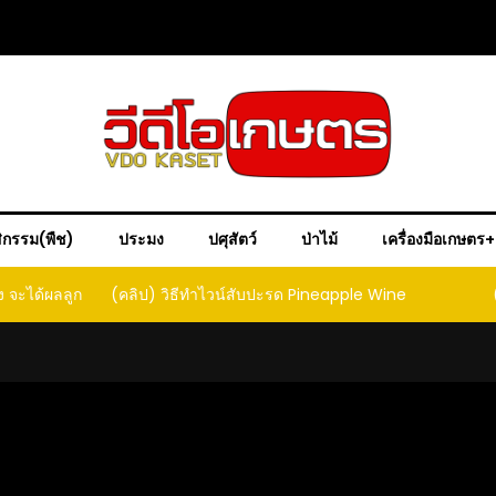
ิกรรม(พืช)
ประมง
ปศุสัตว์
ป่าไม้
เครื่องมือเกษตร
ง จะได้ผลลูก
(คลิป) วิธีทำไวน์สับปะรด Pineapple Wine
ct that
ould yield
it