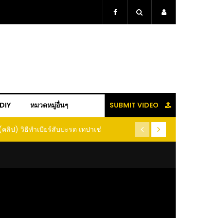
+DIY
หมวดหมู่อื่นๆ
SUBMIT VIDEO
(คลิป) วิธีทำเบียร์สับปะรด เทปาเช่
(คลิป) รู้แล้วจะหนาว!! หัวเดี
หนอนแมลง หนีกระเจิงทั้