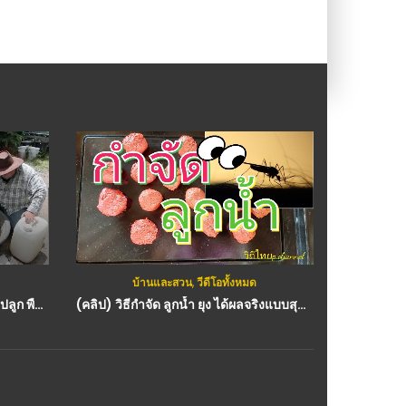
บ้านและสวน
,
วีดีโอทั้งหมด
ก
(คลิป) สูตรปุ๋ยหมักใบไม้ ใช้ผสมดินปลูก พืชผักงาม โตไว ลดต้นทุน : วีดีโอ เกษตร
(คลิป) วิธีกำจัด ลูกน้ำ ยุง ได้ผลจริงแบบสุดจัด : วีดีโอ เกษตร