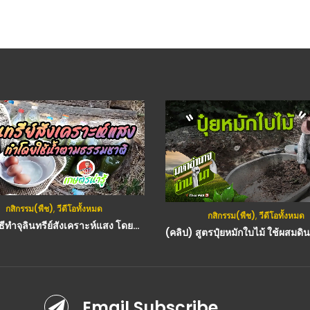
กสิกรรม(พืช)
,
วีดีโอทั้งหมด
กสิกรรม(พืช)
,
วีดีโอทั้งหมด
(คลิป) วิธีทำจุลินทรีย์สังเคราะห์แสง โดยน้ำตามธรรมชาติ สูตรทำจุลินทรีย์สังเคราะห์แสงแบบไม่มีหัวเชื้อ
Email Subscribe