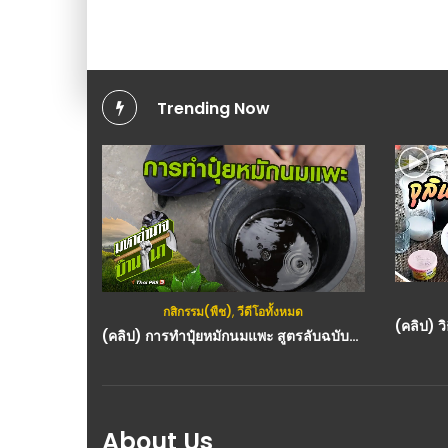
Trending Now
กสิกรรม(พืช)
,
วีดีโอทั้งหมด
(คลิป) การทำปุ๋ยหมักนมแพะ สูตรลับฉบับบ้านนา : วีดีโอ เกษตร
About Us