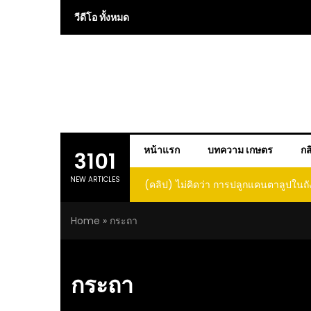
Skip
วีดีโอ ทั้งหมด
to
content
หน้าแรก
บทความ เกษตร
กส
3101
NEW ARTICLES
(คลิป) ไม่คิดว่า การปลูกแคนตาลูปในถั
โตและหวานขนาดนี้ I didn’t expe
Home
»
กระถา
growing cantaloupe in a barrel w
such large and sweet fru
กระถา