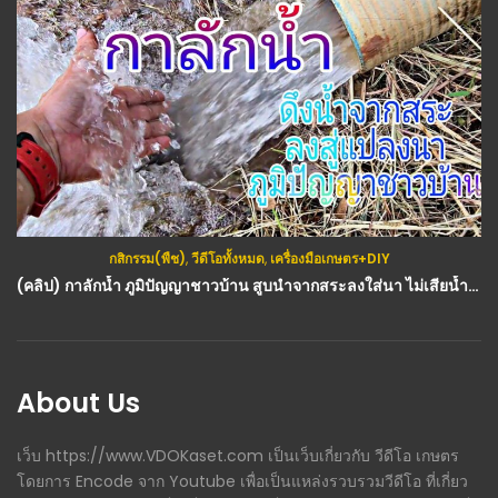
กสิกรรม(พืช)
,
วีดีโอทั้งหมด
,
เครื่องมือเกษตร+DIY
(คลิป) กาลักน้ำ ภูมิปัญญาชาวบ้าน สูบนำจากสระลงใส่นา ไม่เสียน้ำมันสักหยด : วีดีโอ เกษตร
About Us
เว็บ https://www.VDOKaset.com เป็นเว็บเกี่ยวกับ วีดีโอ เกษตร
โดยการ Encode จาก Youtube เพื่อเป็นแหล่งรวบรวมวีดีโอ ที่เกี่ยว