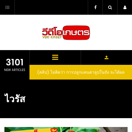
Skip
to
content
3101
NEW ARTICLES
(คลิป) ไม่คิดว่า การปลูกแคนตาลูปในถัง จะได้ผล
ลูกโตและหวานขนาดนี้ I didn’t expect that
growing cantaloupe in a barrel would yield
ไวรัส
such large and sweet fruit