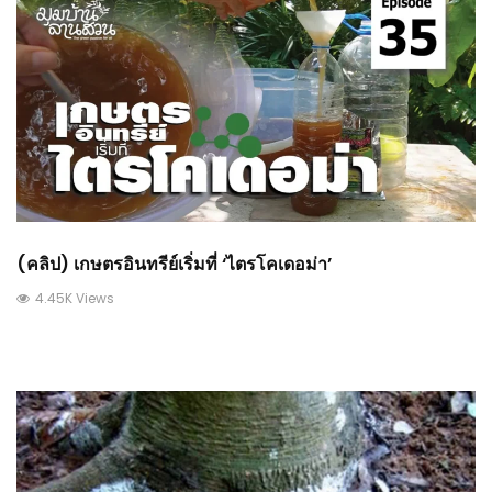
(คลิป) เกษตรอินทรีย์เริ่มที่ ‘ไตรโคเดอม่า’
4.45K Views