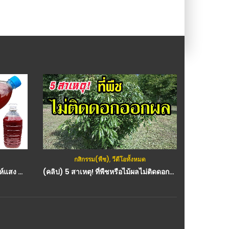
กสิกรรม(พืช)
,
วีดีโอทั้งหมด
คลิป – วิธีการทำจุลินทรีย์สังเคราะห์แสง แบบไม่มีหัวเชื้อ สูตรเร่งโต เพิ่มผลผลิต : วีดีโอ เกษตร
(คลิป) 5 สาเหตุ! ที่พืชหรือไม้ผลไม่ติดดอกออกผล หรือ ออกดอกแต่ไม่ติดผล : วีดีโอ เกษตร