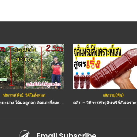
กสิกรรม(พืช)
,
วีดีโอทั้งหมด
กสิกรรม(พืช)
ตัดแต่งกิ่งมะม่วง ได้ผลลูกดก ตัดแต่งกิ่งมะม่วงให้ดูแลง่าย : วีดีโอ เกษตร
Email Subscribe