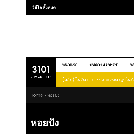
Skip
วีดีโอ ทั้งหมด
to
content
หน้าแรก
บทความ เกษตร
กส
3101
NEW ARTICLES
(คลิป) ไม่คิดว่า การปลูกแคนตาลูปในถั
โตและหวานขนาดนี้ I didn’t expe
Home
»
หอยปัง
growing cantaloupe in a barrel w
such large and sweet fru
หอยปัง