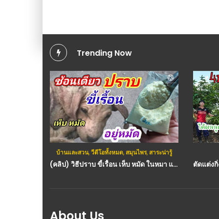
Trending Now
บ้านและสวน
,
วีดีโอทั้งหมด
,
สมุนไพร
,
สาระน่ารู้
(คลิป) วิธีปราบ ขี้เรื้อน เห็บ หมัด ในหมา แมวอยู่หมัดปลอดสารพิษ : วีดีโอ เกษตร
About Us