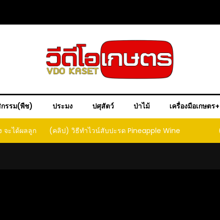
ิกรรม(พืช)
ประมง
ปศุสัตว์
ป่าไม้
เครื่องมือเกษตร
ง จะได้ผลลูก
(คลิป) วิธีทำไวน์สับปะรด Pineapple Wine
ct that
ould yield
it