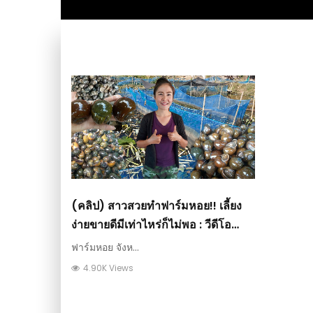
(คลิป) สาวสวยทำฟาร์มหอย!! เลี้ยง
ง่ายขายดีมีเท่าไหร่ก็ไม่พอ : วีดีโอ
เกษตร
ฟาร์มหอย จังห...
4.90K Views