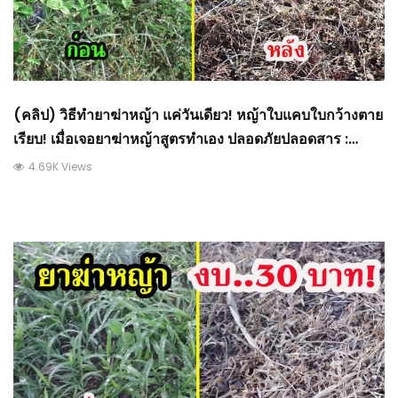
(คลิป) วิธีทำยาฆ่าหญ้า แค่วันเดียว! หญ้าใบแคบใบกว้างตาย
เรียบ! เมื่อเจอยาฆ่าหญ้าสูตรทำเอง ปลอดภัยปลอดสาร :
วีดีโอ เกษตร
4.69K Views