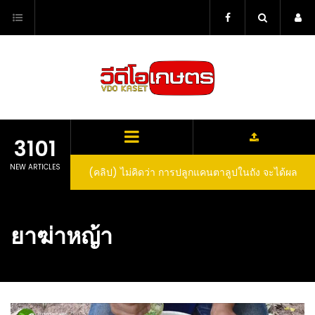
Skip
to
content
3101
NEW ARTICLES
(คลิป) ไม่คิดว่า การปลูกแคนตาลูปในถัง จะได้ผล
(คลิป) วิธีทำไวน์สับปะรด Pineapple Wine
ลูกโตและหวานขนาดนี้ I didn’t expect that
growing cantaloupe in a barrel would yield
ยาฆ่าหญ้า
such large and sweet fruit