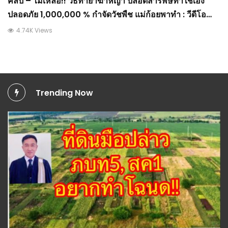
คลิป – ไม่เหลือ!! วิธีทำยาฆ่าหญ้า ปลอดสารพิษทำใช้เอง
ปลอดภัย 1,000,000 % กำจัดวัชพืช แม่ก้อยพาทำ : วีดีโอ
เกษตร
4.74K Views
Trending Now