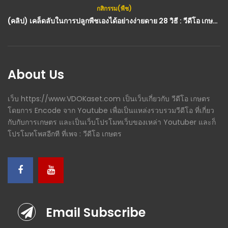
กสิกรรม(พืช)
ปศุสัตว์
,
วีดีโอทั้งหมด
(คลิป) เคล็ดลับในการปลูกพืชเองได้อย่างง่ายดาย 28 วิธี : วีดีโอ เกษตร
(คลิป) วิธีทำอาหารวัว ‘สูตรข้าวโพดหมักเกลือ’ สูตรนี้วัวอ้วนเร็ว ข้าวโพดเลี้ยงวัว เก็บได้นาน 6 เดือน : วีดีโอ เกษตร
About Us
เว็บ https://www.VDOKaset.com เป็นเว็บเกี่ยวกับ วีดีโอ เกษตร
โดยการ Encode จาก Youtube เพื่อเป็นแหล่งรวบรวมวีดีโอ ที่เกี่ยว
กับกับการเกษตร และเป็นเว็บโปรโมทเว็บของเหล่า Youtuber และก็
โปรโมทโพสอีกที ที่เพจ : วีดีโอ เกษตร
Email Subscribe