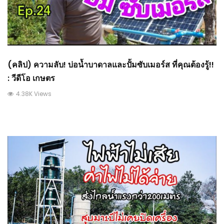
(คลิป) ความลับ! บ่อน้ำบาดาลและปั้มซับเมอร์ส ที่คุณต้องรู้!!
: วีดีโอ เกษตร
4.38K Views