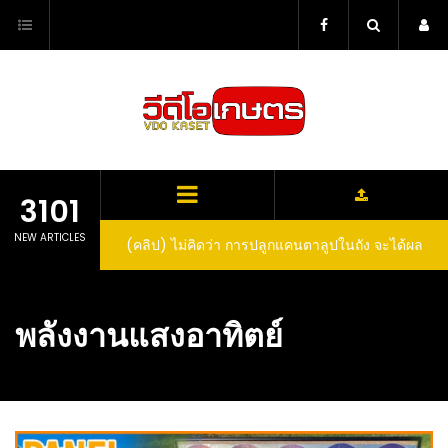
Skip
to
content
3101
NEW ARTICLES
(คลิป) วิธีทำไวน์สับปะรด Pineapple Wine
พลังงานแสงอาทิตย์