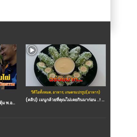
วีดีโอทั้งหมด
,
อาหาร
,
เกษตรแปรรูป(อาหาร)
ก
(คลิป) เมนูกล้วยที่คุณไม่เคยกินมาก่อน ..! อร่อยมาก ปลอดภัย ถูกกฏหมายแน่นอน
(คลิป) วิธี ‘ชำกิ่ง-ปล้องไผ่’ โดย จ่าตุ้ม พ.อ.อ.อนุชาติ พยัตธรรม : วีดีโอ เกษตร