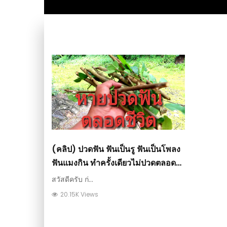
(คลิป) ปวดฟัน ฟันเป็นรู ฟันเป็นโพลง
ฟันแมงกิน ทำครั้งเดียวไม่ปวดตลอด
ชีวิต : วีดีโอ เกษตร
สวัสดีครับ ก่...
20.15K Views