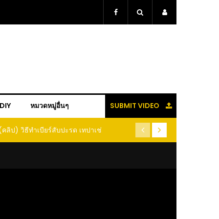
+DIY
หมวดหมู่อื่นๆ
SUBMIT VIDEO
(คลิป) วิธีทำเบียร์สับปะรด เทปาเช่
(คลิป) รู้แล้วจะหนาว!! หัวเดี
หนอนแมลง หนีกระเจิงทั้