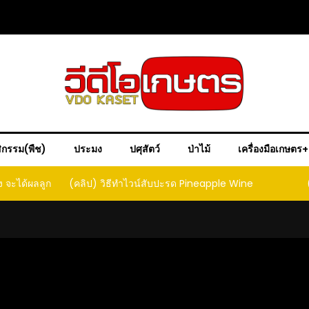
ิกรรม(พืช)
ประมง
ปศุสัตว์
ป่าไม้
เครื่องมือเกษตร
ง จะได้ผลลูก
(คลิป) วิธีทำไวน์สับปะรด Pineapple Wine
ct that
ould yield
it