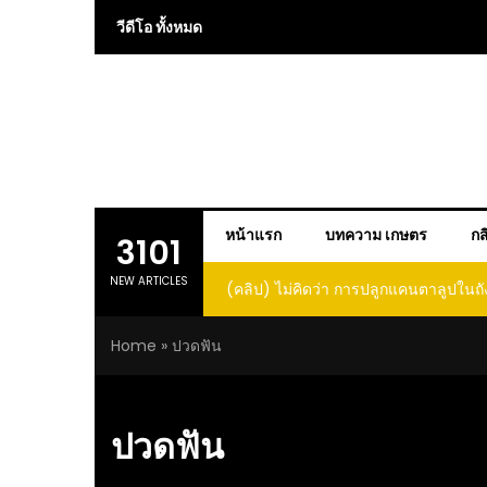
Skip
วีดีโอ ทั้งหมด
to
content
หน้าแรก
บทความ เกษตร
กส
3101
NEW ARTICLES
(คลิป) ไม่คิดว่า การปลูกแคนตาลูปในถั
โตและหวานขนาดนี้ I didn’t expe
Home
»
ปวดฟัน
growing cantaloupe in a barrel w
such large and sweet fru
ปวดฟัน