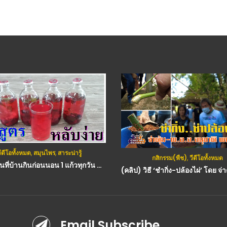
ีดีโอทั้งหมด
,
สมุนไพร
,
สาระน่ารู้
กสิกรรม(พืช)
,
วีดีโอทั้งหมด
(คลิป) คนที่บ้านกินก่อนนอน 1 แก้วทุกวัน หลับสบาย คนหลับยากสูตรนี้ช่วยได้ ไม่มีน้ำตาล
Email Subscribe