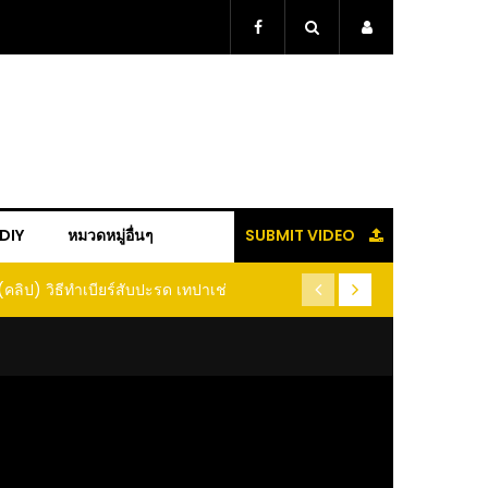
+DIY
หมวดหมู่อื่นๆ
SUBMIT VIDEO
ะรด เทปาเช่
(คลิป) รู้แล้วจะหนาว!! หัวเดียว สูตรกำจัดเพลี้ย มด
(
หนอนแมลง หนีกระเจิงทั้งสวน ลองทำดูสิ