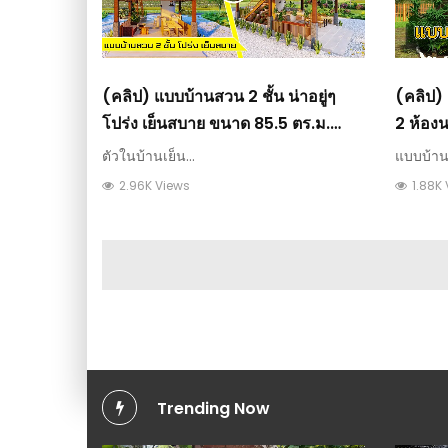
(คลิป) แบบบ้านสวน 2 ชั้น น่าอยู่ๆ
(คลิป)
โปร่ง เย็นสบาย ขนาด 85.5 ตร.ม.
2 ห้องนอ
กว้าง 10×4.5 ม. : แบบบ้าน
เกษตร
ตัวในบ้านเย็น...
แบบบ้าน
2.96K Views
1.88K
Trending Now