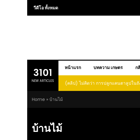
Skip
วีดีโอ ทั้งหมด
to
content
หน้าแรก
บทความ เกษตร
กส
3101
NEW ARTICLES
(คลิป) ไม่คิดว่า การปลูกแคนตาลูปในถัง จะได้ผลลูก
(คลิป
โตและหวานขนาดนี้ I didn’t expect that
Home
»
บ้านไม้
growing cantaloupe in a barrel would yield
such large and sweet fruit
บ้านไม้