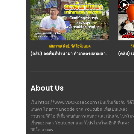
กสิกรรม(พืช)
,
วีดีโอทั้งหมด
วีดีโอทั้งห
(คลิป) ลดพื้นที่ทำนามา ทำเกษตรผสมผสาน “ใช้ภูมิปัญญาโบราณ ลดต้นทุนเพิ่มรายได้ ขายรายวัน”
About Us
เว็บ https://www.VDOKaset.com เป็นเว็บเกี่ยวกับ วีดี
เกษตร โดยการ Encode จาก Youtube เพื่อเป็นแหล่ง
รวบรวมวีดีโอ ที่เกี่ยวกับกับการเกษตร และเป็นเว็บโปรโม
เว็บของเหล่า Youtuber และก็โปรโมทโพสอีกที ที่เพจ :
วีดีโอ เกษตร