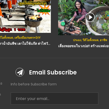
มด
,
เครื่องมือเกษตร+DIY
ประมง
,
วีดีโอทั้งหมด
,
อาชีพ
(คลิป) เตาน้ำมันพืช เตาไม่ใช้แก๊ส ค่าไฟวันละ1บาท ทดลองจุดไฟด้วยน้ำมันดีเซล
เลี้ยงหอยขมในวงบ่อ!! สร้างแหล่งอาหารการจัด
Email Subscribe
โอ
Info before Subscribe form
ท