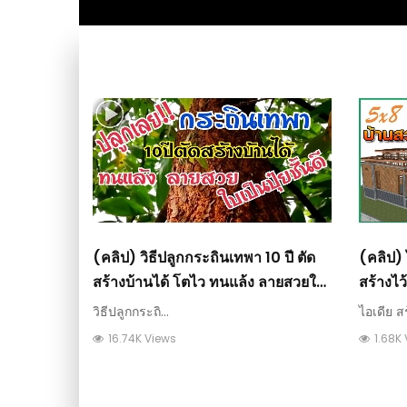
(คลิป) วิธีปลูกกระถินเทพา 10 ปี ตัด
(คลิป)
สร้างบ้านได้ โตไว ทนแล้ง ลายสวย​ใบ
สร้างไว
เป็นปุ๋ยชั้นดี
ขนาด 5
วิธีปลูกกระถิ...
ไอเดีย สร
16.74K Views
1.68K