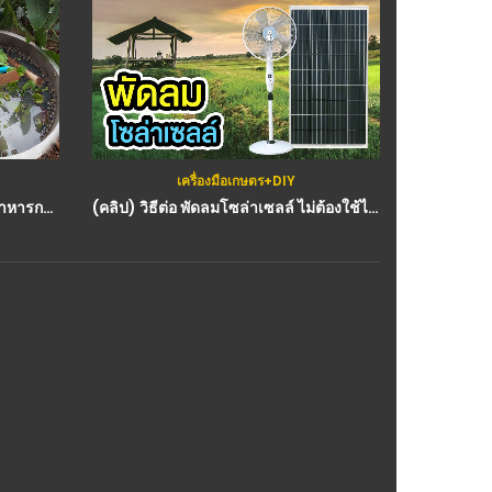
เครื่องมือเกษตร+DIY
วีดีโอทั้งหมด
,
สมุ
การง่ายใช้พื้นที่น้อย : วีดีโอ เกษตร
(คลิป) วิธีต่อ พัดลมโซล่าเซลล์ ไม่ต้องใช้ไฟ ใช้พลังงานจากแสงอาทิตย์ By พี่หมีโซล่าเซลล์ : วีดีโอ เกษตร