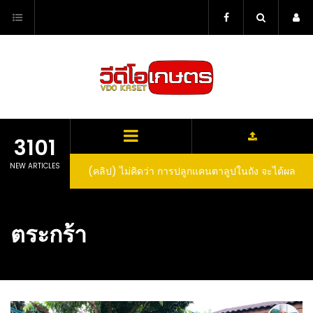
Skip
to
content
3101
NEW ARTICLES
(คลิป) ไม่คิดว่า การปลูกแคนตาลูปในถัง จะได้ผล
ลูกโตและหวานขนาดนี้ I didn’t expect that
growing cantaloupe in a barrel would yield
ตระกร้า
such large and sweet fruit