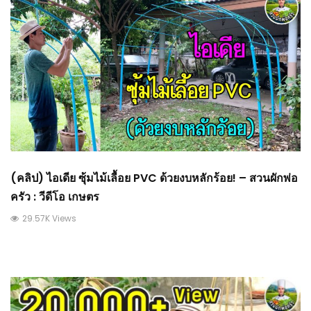
(คลิป) ไอเดีย ซุ้มไม้เลื้อย PVC ด้วยงบหลักร้อย! – สวนผักพ่อ
ครัว : วีดีโอ เกษตร
29.57K Views