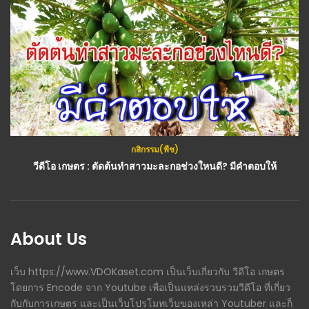
กสิกรรม(พืช)
วีดีโอ เกษตร : ตัดต้นทำสาวมะละกอช่วงใหนดี? มีคำตอบให้
About Us
เว็บ https://www.VDOKaset.com เป็นเว็บเกี่ยวกับ วีดีโอ เกษตร
โดยการ Encode จาก Youtube เพื่อเป็นแหล่งรวบรวมวีดีโอ ที่เกี่ยว
กับกับการเกษตร และเป็นเว็บโปรโมทเว็บของเหล่า Youtuber และก็