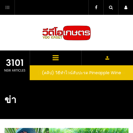
Skip
to
content
3101
NEW ARTICLES
ตาลูปในถัง จะได้ผล
(คลิป) วิธีทำไวน์สับปะรด Pineapple Wine
dn’t expect that
arrel would yield
ข่า
eet fruit