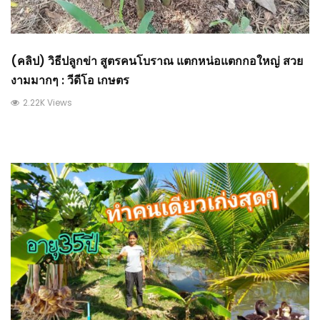
(คลิป) วิธีปลูกข่า สูตรคนโบราณ แตกหน่อแตกกอใหญ่ สวย
งามมากๆ : วีดีโอ เกษตร
2.22K Views