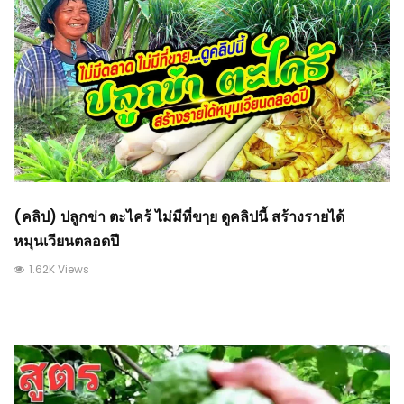
(คลิป) ปลูกข่า ตะไคร้ ไม่มีที่ขๅย ดูคลิปนี้ สร้างรายได้
หมุนเวียนตลอดปี
1.62K Views