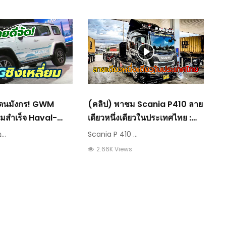
แดนมังกร! GWM
(คลิป) พาชม Scania P410 ลาย
มสำเร็จ Haval-
เดียวหนึ่งเดียวในประเทศไทย :
ช่องให้ MG ชิง
วีดีโอ เกษตร
..
Scania P 410 ...
าด EV : วีดีโอ เกษตร
2.66K Views