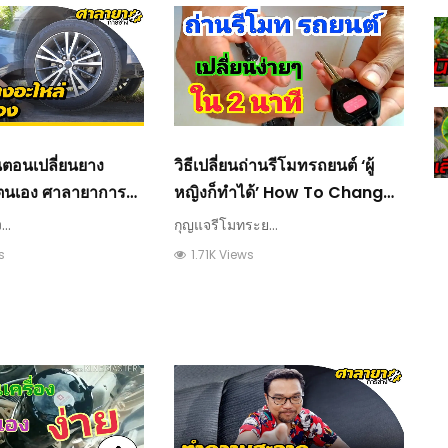
้นตอนเปลี่ยนยาง
วิธีเปลี่ยนถ่านรีโมทรถยนต์ ‘ผู้
ยตนเอง ศาลายาการ
หญิงก็ทำได้’ How To Change
The Car Remote Battery
..
กุญแจรีโมทระย...
s
1.71K Views