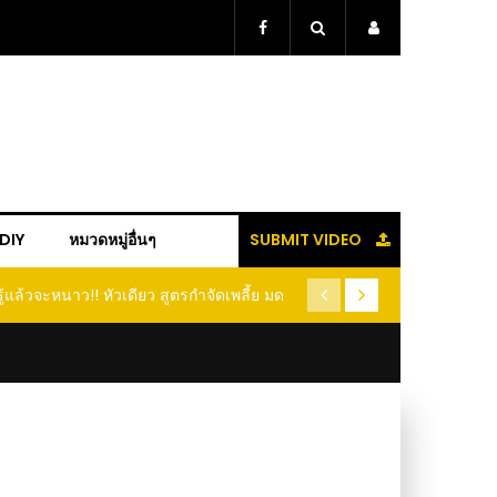
+DIY
หมวดหมู่อื่นๆ
SUBMIT VIDEO
ู้แล้วจะหนาว!! หัวเดียว สูตรกำจัดเพลี้ย มด
(คลิป) ปลูกทุเรียนง่ายๆ ปลูกแบ
อนแมลง หนีกระเจิงทั้งสวน ลองทำดูสิ
ต้นคู่ แบบเสียบยอ