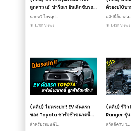
ลูกสาว เอ๋-ปารีณา ยันเลิกขับรถ
ด้วยงบ10บ
ไม่ได้ : วีดีโอ เกษตร
Wheels To 
นายทวี ไกรคุป...
คลิปนี้ก็มาสอ..
Budget Of 1
1.76K Views
1.43K Views
เกษตร
(คลิป) ไม่ตรงปก!! EV คันแรก
(คลิป) รีวิ
ของ Toyota ชาร์จช้าขนาดนี้
Ranger รุ่น
ลูกค้าอาจคิดหนัก : วีดีโอ เกษตร
9.64 แสน รุ่น
สำหรับรถยนต์ไ...
สวัสดีครับ วั...
วีดีโอ เกษต