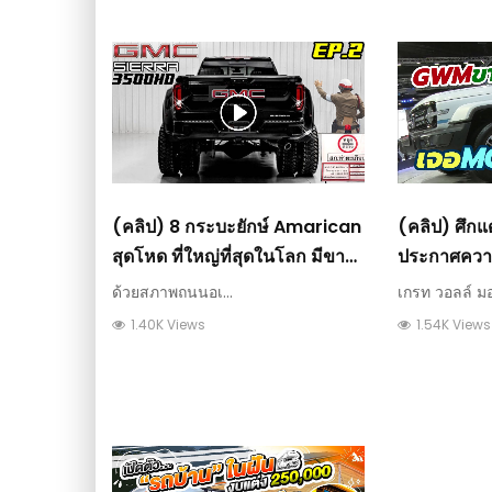
(คลิป) 8 กระบะยักษ์ Amarican
(คลิป) ศึก
สุดโหด ที่ใหญ่ที่สุดในโลก มีขาย
ประกาศควา
จริง EP.2 : วีดีโอ เกษตร
ORA แต่เปิด
ด้วยสภาพถนนอเ...
เกรท วอลล์ มอ.
เหลี่ยมรุกตล
1.40K Views
1.54K Views