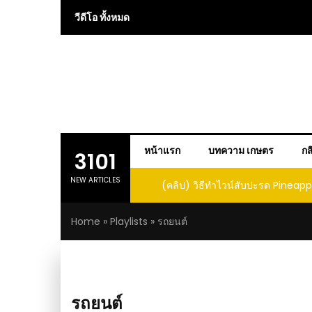
Skip
วีดีโอ ทั้งหมด
to
content
หน้าแรก
บทความ เกษตร
กส
3101
NEW ARTICLES
 การปลูกแคนตาลูปในถัง จะได้ผลลูก
(คลิป) วิธีทำไวน์สับปะรด Pineap
าดนี้ I didn’t expect that
Home
»
Playlists
»
รถยนต์
loupe in a barrel would yield
large and sweet fruit
รถยนต์