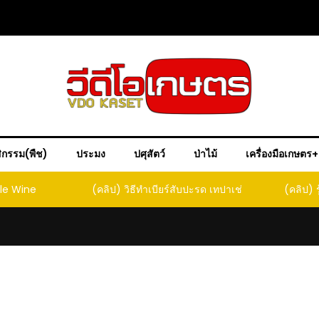
ิกรรม(พืช)
ประมง
ปศุสัตว์
ป่าไม้
เครื่องมือเกษตร
ple Wine
(คลิป) วิธีทำเบียร์สับปะรด เทปาเช่
(คลิป) ร
หน