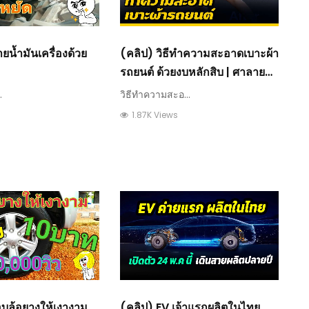
่ายน้ำมันเครื่องด้วย
(คลิป) วิธีทำความสะอาดเบาะผ้า
รถยนต์ ด้วยงบหลักสิบ | ศาลายา
การช่าง
.
วิธีทำความสะอ...
1.87K Views
อบล้อยางให้เงางาม
(คลิป) EV เจ้าแรกผลิตในไทย