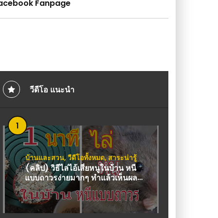
acebook Fanpage
วีดีโอ แนะนำ
1
บ้านและสวน
,
วีดีโอทั้งหมด
,
สาระน่ารู้
(คลิป) วิธีไล่ไอ้เสี่ยหนูในบ้าน หนี
แบบถาวรง่ายมากๆ ทำแล้วเห็นผล
ชัดเจน HOw TO GetRidof JUST
ONE MINUTE : วีดีโอ เกษตร