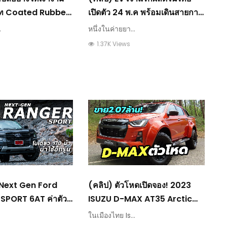
าท Coated Rubber
เปิดตัว 24 พ.ค พร้อมเดินสายการ
Shine With A
ผลิตปลายปีนี้ : วีดีโอ เกษตร
.
หนึ่งในค่ายยา...
0 Bath : วีดีโอ
1.37K Views
ว Next Gen Ford
(คลิป) ตัวโหดเปิดจอง! 2023
 SPORT 6AT ค่าตัว
ISUZU D-MAX AT35 Arctic
นี้ก็น่าใช้ไม่น้อย :
Trucks ราคาเริ่มต้น 2.07 ล้าน
ในเมืองไทย Is...
ร
ในอังกฤษ : วีดีโอ เกษตร