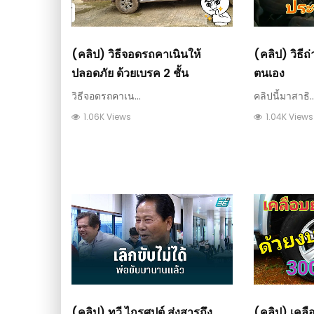
(คลิป) วิธีจอดรถคาเนินให้
(คลิป) วิธีถ
ปลอดภัย ด้วยเบรค 2 ชั้น
ตนเอง
วิธีจอดรถคาเน...
คลิปนี้มาสาธิ..
1.06K Views
1.04K Views
(คลิป) ทวี ไกรศุปต์ ส่งสารถึง
(คลิป) เคลื