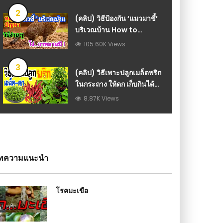
2
(คลิป) วิธีป้องกัน ‘แมวมาขี้’
บริเวณบ้าน How to
prevent cat pooping
105.60K Views
around the house : วีดีโอ
เกษตร
3
(คลิป) วิธีเพาะปลูกเมล็ดพริก
ในกระถาง ให้ดก เก็บกินได้
ตลอด How to plant chilli
8.87K Views
plants in pots : วีดีโอ
เกษตร
ทความแนะนำ
โรคมะเขือ