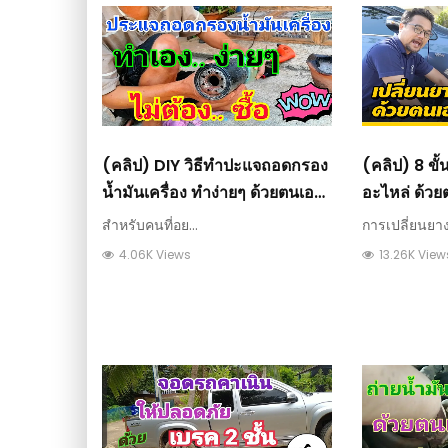
(คลิป) DIY วิธีทำปะแจถอดกรอง
(คลิป) 8 ขั
น้ำมันเครื่อง​ ทำง่ายๆ​ ด้วยตนเอง
อะไหล่ ด้ว
Oil Filter Removal Tool
ช่า
สำหรับคนที่อย...
การเปลี่ยนยาง.
4.06K Views
13.26K View