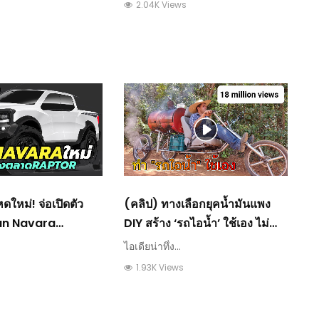
s
2.04K Views
ดใหม่! จ่อเปิดตัว
(คลิป) ทางเลือกยุคน้ำมันแพง
an Navara
DIY สร้าง ‘รถไอน้ำ’ ใช้เอง ไม่
รุ่นย่อยใหม่ คาดถูก
ต้องใช้น้ำมัน : วีดีโอ เกษตร
ไอเดียน่าทึ่ง...
: วีดีโอ เกษตร
1.93K Views