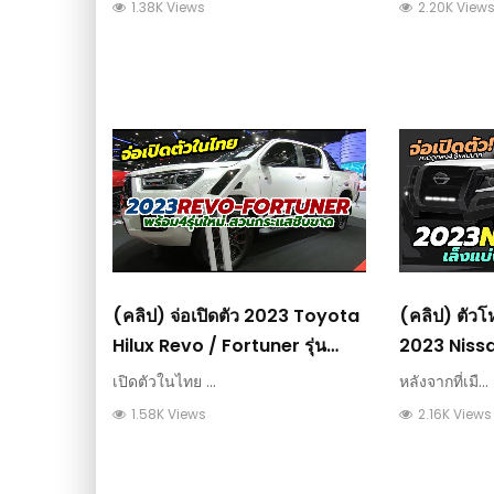
1.38K Views
2.20K View
(คลิป) จ่อเปิดตัว 2023 Toyota
(คลิป) ตัวโห
Hilux Revo / Fortuner รุ่น
2023 Niss
พิเศษ พร้อม Yaris, Cross, Altis
Warrior SL 
เปิดตัวในไทย ...
หลังจากที่เมื...
และ Camry : วีดีโอ เกษตร
ลง 4.8 แสน 
1.58K Views
2.16K Views