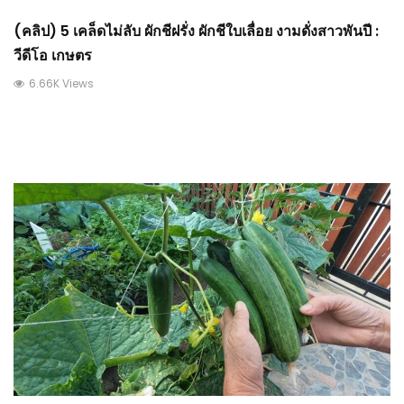
(คลิป) 5 เคล็ดไม่ลับ ผักชีฝรั่ง ผักชีใบเลื่อย งามดั่งสาวพันปี :
วีดีโอ เกษตร
6.66K Views