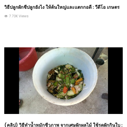
วิธีปลูกผักชีปลูกยังไง ให้ต้นใหญ่และแตกกอดี : วีดีโอ เกษตร
7.73K Views
(คลิป) วิธีทำน้ำหมักชีวภาพ จากเศษผักผลไม้ ใช้รดผักกินใบ :