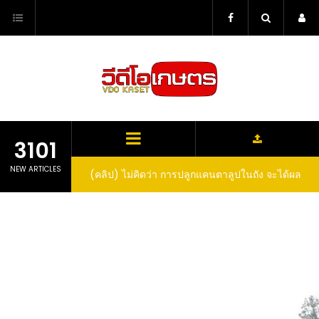
Skip
to
content
3101
NEW ARTICLES
(คลิป) ไม่คิดว่า การปลูกแคนตาลูปในถัง จะได้ผล
(คลิป) วิธีทำไวน์สับปะรด Pineapple Wine
ลูกโตและหวานขนาดนี้ I didn’t expect that
growing cantaloupe in a barrel would yield
such large and sweet fruit