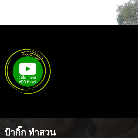
ป้ากิ๊ก ทําสวน