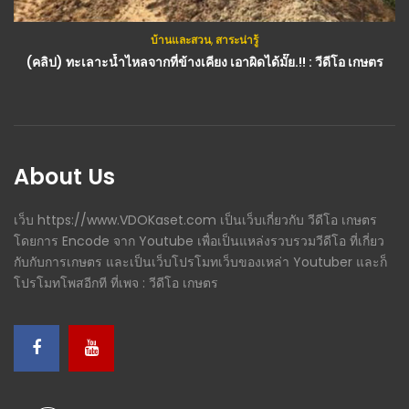
บ้านและสวน
,
สาระน่ารู้
กสิกรรม(พืช)
,
วีดีโอทั้งหมด
(คลิป) ทะเลาะน้ำไหลจากที่ข้างเคียง ​เอาผิดได้มั๊ย.!! : วีดีโอ เกษตร
(คลิป) วิธีเพาะเห็ดนางฟ้านางรมในแก้วกาแฟ โดยใช้ฟางข้าวเป็นวัสดุเพาะ : วีดีโอ เกษตร
About Us
เว็บ https://www.VDOKaset.com เป็นเว็บเกี่ยวกับ วีดีโอ เกษตร
โดยการ Encode จาก Youtube เพื่อเป็นแหล่งรวบรวมวีดีโอ ที่เกี่ยว
กับกับการเกษตร และเป็นเว็บโปรโมทเว็บของเหล่า Youtuber และก็
โปรโมทโพสอีกที ที่เพจ : วีดีโอ เกษตร