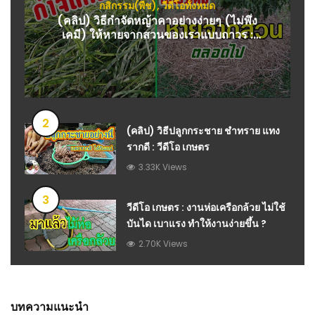
กสิกรรม(พืช)
,
วีดีโอทั้งหมด
(คลิป) วิธีกำจัดหญ้าคาอย่างง่ายๆ (ไม่พึ่ง
เคมี) ให้หายจากสวนของเราแบบถาวร :
วีดีโอ เกษตร
2
(คลิป) วิธีปลูกกระชาย ชำทราย แทง
รากดี : วีดีโอ เกษตร
3.33K Views
3
วีดีโอ เกษตร : งานห่อเครือกล้วย ไม่ใช้
บันได เบาแรง ทำให้งานง่ายขึ้น ?
2.70K Views
บทความแนะนำ