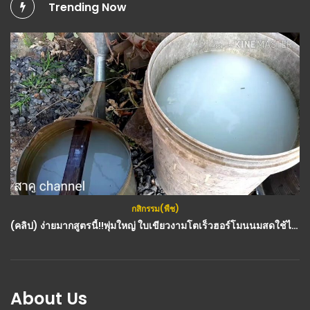
Trending Now
กสิกรรม(พืช)
(คลิป) ง่ายมากสูตรนี้!!พุ่มใหญ่ ใบเขียวงามโตเร็วฮอร์โมนนมสดใช้ได้ทันที Fresh milk hormones สาคู channel : วีดีโอ เกษตร
About Us