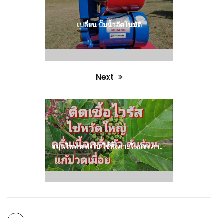
เปลี่ยน​ ปั๊มน้ำอัตโนมัติ
Next
Next
post:
สมุนไพรกะตังใบ ใชั้ทั้งภายในและภายนอกแก้ไข้หวัดใหญ่และไวรัสครั่นเนื้อครั่นตัว