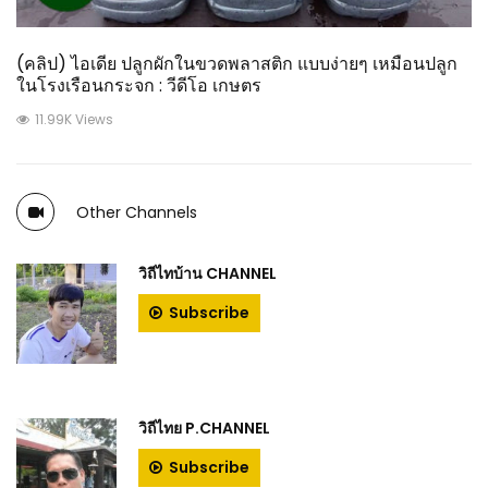
(คลิป) ไอเดีย ปลูกผักในขวดพลาสติก แบบง่ายๆ เหมือนปลูก
ในโรงเรือนกระจก : วีดีโอ เกษตร
11.99K Views
Other Channels
วิถีไทบ้าน CHANNEL
Subscribe
วิถีไทย P.CHANNEL
Subscribe