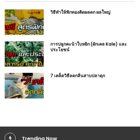
วิธีทำให้ฟักทองติดผลดก ผลใหญ่
การปลูกคะน้าใบหยิก (ผักเคล Kale) และ
ประโยชน์
7 เคล็ดวิธีลดกลิ่นสาบปลาดุก
Trending Now