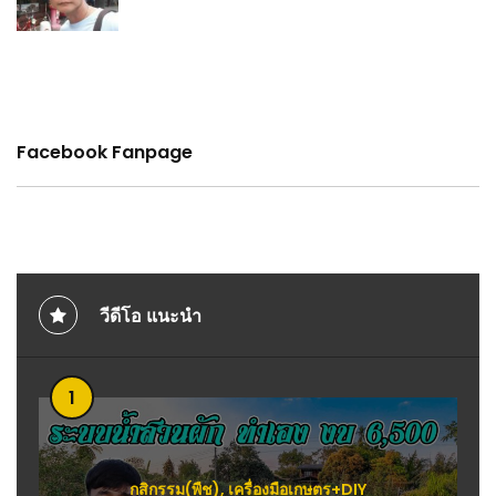
Facebook Fanpage
วีดีโอ แนะนำ
1
กสิกรรม(พืช)
,
เครื่องมือเกษตร+DIY