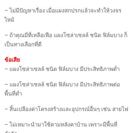
– ไม่มีปัญหาเรื่อง เมื่อแผงสกปรกแล้วจะทำให้วงจร
ไหม้
– ถ้าคุณมีที่เหลือเฟือ แผงโซล่าเซลล์ ชนิด ฟิล์มบาง ก็
เป็นทางเลือกที่ดี
ข้อเสีย
– แผงโซล่าเซลล์ ชนิด ฟิล์มบาง มีประสิทธิภาพต่ำ
– แผงโซล่าเซลล์ ชนิด ฟิล์มบาง มีประสิทธิภาพต่อ
พื้นที่ต่ำ
– สิ้นเปลืองค่าโครงสร้างและอุปกรณ์อื่นๆ เช่น สายไฟ
– ไม่เหมาะนำมาใช้ตามหลังคาบ้าน เพราะมีพื้นที่