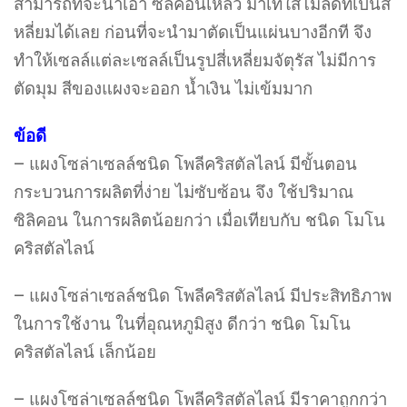
สามารถที่จะนำเอา ซิลิคอนเหลว มาเทใส่โมลด์ที่เป็นสี่
หลี่ยมได้เลย ก่อนที่จะนำมาตัดเป็นแผ่นบางอีกที จึง
ทำให้เซลล์แต่ละเซลล์เป็นรูปสี่เหลี่ยมจัตุรัส ไม่มีการ
ตัดมุม สีของแผงจะออก น้ำเงิน ไม่เข้มมาก
ข้อดี
– แผงโซล่าเซลล์ชนิด โพลีคริสตัลไลน์ มีขั้นตอน
กระบวนการผลิตที่ง่าย ไม่ซับซ้อน จึง ใช้ปริมาณ
ซิลิคอน ในการผลิตน้อยกว่า เมื่อเทียบกับ ชนิด โมโน
คริสตัลไลน์
– แผงโซล่าเซลล์ชนิด โพลีคริสตัลไลน์ มีประสิทธิภาพ
ในการใช้งาน ในที่อุณหภูมิสูง ดีกว่า ชนิด โมโน
คริสตัลไลน์ เล็กน้อย
– แผงโซล่าเซลล์ชนิด โพลีคริสตัลไลน์ มีราคาถูกกว่า