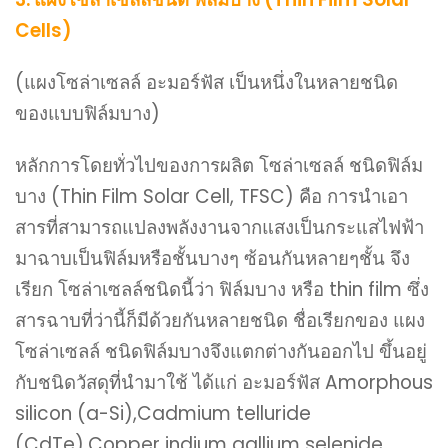
Cells)
(แผงโซล่าเซลล์ อะมอร์ฟัส เป็นหนึ่งในหลายชนิด
ของแบบฟิล์มบาง)
หลักการโดยทั่วไปของการผลิต โซล่าเซลล์ ชนิดฟิล์ม
บาง (Thin Film Solar Cell, TFSC) คือ การนำเอา
สารที่สามารถแปลงพลังงานจากแสงเป็นกระแสไฟฟ้า
มาฉาบเป็นฟิล์มหรือชั้นบางๆ ซ้อนกันหลายๆชั้น จึง
เรียก โซล่าเซลล์ชนิดนี้ว่า ฟิล์มบาง หรือ thin film ซึ่ง
สารฉาบที่ว่านี้ก็มีด้วยกันหลายชนิด ชื่อเรียกของ แผง
โซล่าเซลล์ ชนิดฟิล์มบางจึงแตกต่างกันออกไป ขึ้นอยู่
กับชนิดวัสดุที่นำมาใช้ ได้แก่ อะมอร์ฟัส Amorphous
silicon (a-Si),Cadmium telluride
(CdTe),Copper indium gallium selenide