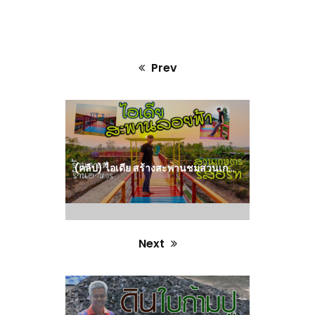
Prev
Previous
post:
(คลิป) ไอเดีย สร้างสะพานชมสวนเกษตร เจ๋งมาก! ได้วิวสวยสุดๆ งบ xxx,xxx | วิถีไทบ้าน : วีดีโอ เกษตร
Next
Next
post: