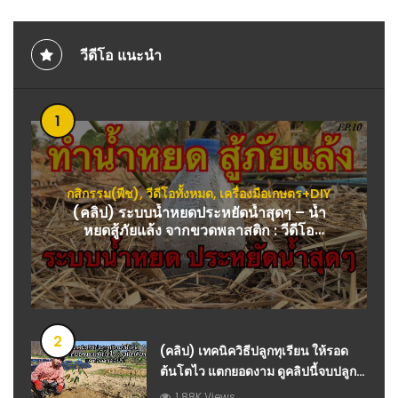
วีดีโอ แนะนำ
1
กสิกรรม(พืช)
,
วีดีโอทั้งหมด
,
เครื่องมือเกษตร+DIY
(คลิป) ระบบน้ำหยดประหยัดน้ำสุดๆ – น้ำ
หยดสู้ภัยแล้ง จากขวดพลาสติก : วีดีโอ
เกษตร
2
(คลิป) เทคนิควิธีปลูกทุเรียน ให้รอด
ต้นโตไว แตกยอดงาม ดูคลิปนี้จบปลูก
ทุเรียนรอดแน่นอนครับ
1.88K Views