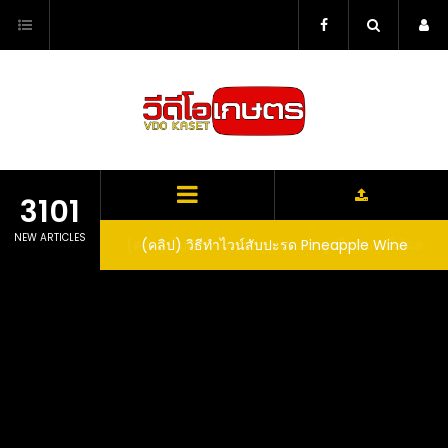
Skip
to
content
3101
NEW ARTICLES
ตาลูปในถัง จะได้ผล
(คลิป) วิธีทำไวน์สับปะรด Pineapple Wine
dn’t expect that
arrel would yield
eet fruit