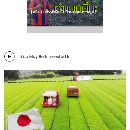
(คลิป) การทำดินใบก้ามปูคุณภาพสูง | คนรักษ์ป่า : วีดีโอ เกษตร
You May Be Interested In