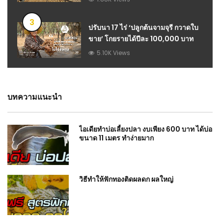
3
ปรับนา 17 ไร่ ‘ปลูกต้นจามจุรี กวาดใบ
ขาย’ โกยรายได้ปีละ 100,000 บาท
5.10K Views
บทความแนะนำ
ไอเดียทำบ่อเลี้ยงปลา งบเพียง 600 บาท ได้บ่อ
ขนาด 11 เมตร ทำง่ายมาก
วิธีทำให้ฟักทองติดผลดก ผลใหญ่