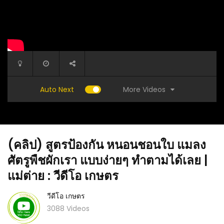
More Videos
Auto Next
(คลิป) สูตรป้องกัน หนอนชอนใบ แมลง
ศัตรูพืชผักเรา แบบง่ายๆ ทำตามได้เลย |
แม่ต่าย : วีดีโอ เกษตร
วีดีโอ เกษตร
แบบง่ายๆ
(คลิป) วิธีปลูกปลูกแคโดยไม่ใช้เมล็ด ต้นเตี้ย
(คลิป) ก
3088 Videos
ออกดอกเร็ว : วีดีโอ เกษตร
แมลง ศัต
อาหารสำห