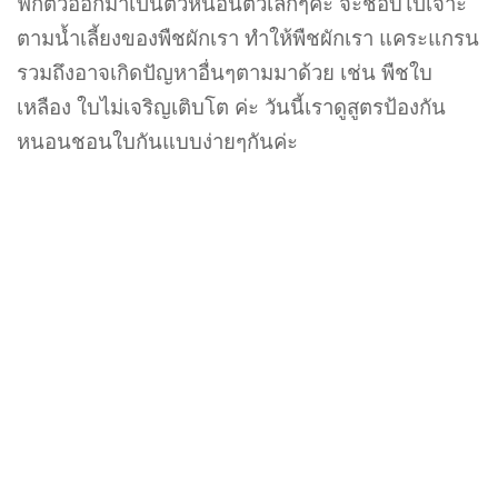
ฟักตัวออกมาเป็นตัวหนอนตัวเล็กๆค่ะ จะชอบไปเจาะ
ตามน้ำเลี้ยงของพืชผักเรา ทำให้พืชผักเรา แคระแกรน
รวมถึงอาจเกิดปัญหาอื่นๆตามมาด้วย เช่น พืชใบ
เหลือง ใบไม่เจริญเติบโต ค่ะ วันนี้เราดูสูตรป้องกัน
หนอนชอนใบกันแบบง่ายๆกันค่ะ