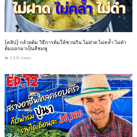
(คลิป) กล้วยต้ม วิธีการต้มให้ชวนกิน ไม่ฝาด ไม่คล้ำ ไม่ดำ
ต้มออกมาเป็นสีชมพู
2.47K Views