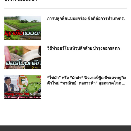
การปลูกพืชแบบยกร่อง ข้อดีต่อการทำเกษตร.
วิธีทำฮอร์โมนหัวปลีกล้วย บำรุงดอกผลดก
“ไข่ผำ” หรือ “ผักผำ” ฟิวเจอร์ฟู้ด พืชเศรษฐกิจ
ตัวใหม่ “พาณิชย์-หอการค้า” ลุยตลาดโลก 6
ล้านล้าน