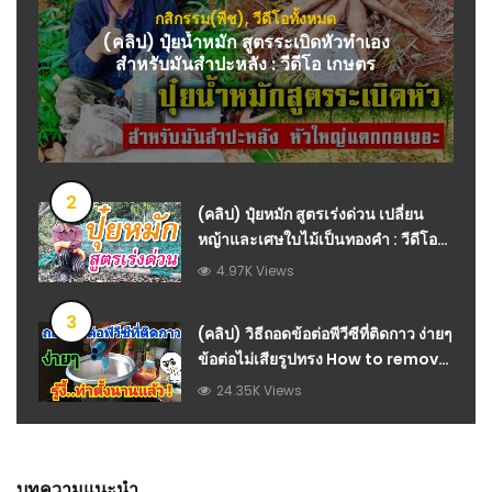
กสิกรรม(พืช)
,
วีดีโอทั้งหมด
(คลิป) ปุ๋ยน้ำหมัก สูตรระเบิดหัวทำเอง
สำหรับมันสำปะหลัง : วีดีโอ เกษตร
2
(คลิป) ปุ๋ยหมัก สูตรเร่งด่วน เปลี่ยน
หญ้าและเศษใบไม้เป็นทองคำ : วีดีโอ
เกษตร
4.97K Views
3
(คลิป) วิธีถอดข้อต่อพีวีซีที่ติดกาว ง่ายๆ
ข้อต่อไม่เสียรูปทรง​ How to remove
the glued PVC joint : วีดีโอ เกษตร
24.35K Views
บทความแนะนำ