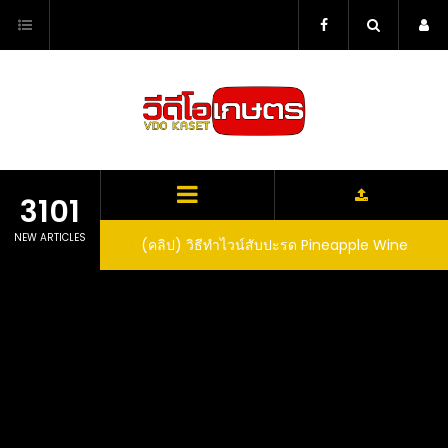
Skip
to
content
3101
NEW ARTICLES
ตาลูปในถัง จะได้ผล
(คลิป) วิธีทำไวน์สับปะรด Pineapple Wine
dn’t expect that
arrel would yield
eet fruit