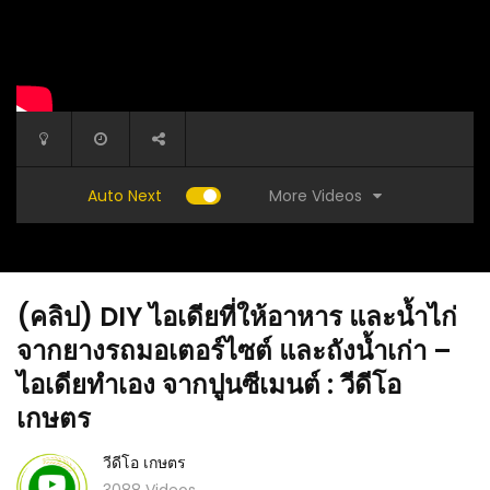
More Videos
Auto Next
(คลิป) DIY ไอเดียที่ให้อาหาร และน้ำไก่
จากยางรถมอเตอร์ไซต์ และถังน้ำเก่า –
ไอเดียทำเอง จากปูนซีเมนต์ : วีดีโอ
เกษตร
มาก ลอง
(คลิป) วิธีเพาะเห็ดนางฟ้า และเห็ดนางรม ด้วย
(คลิป) สูต
วีดีโอ เกษตร
ี้มีคำ
กากกาแฟ : วีดีโอ เกษตร
ผลผลิตดี