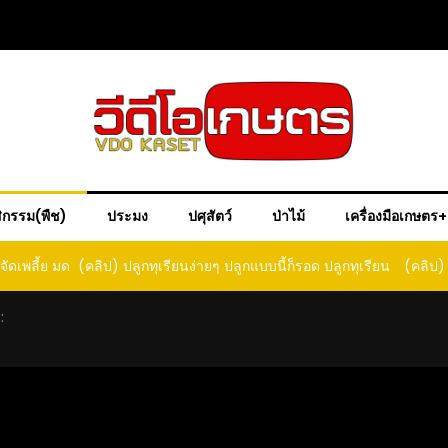
ิกรรม(พืช)
ประมง
ปศุสัตว์
ป่าไม้
เครื่องมือเกษตร
ด ปลูกทุเรียน
(คลิป) วิธีแก้พัดลมคอหัก ซ่อมอย่างไร? แก้ปัญหา
(คลิป) 
ด
พัดลมคอตก
เม็ดสว
: