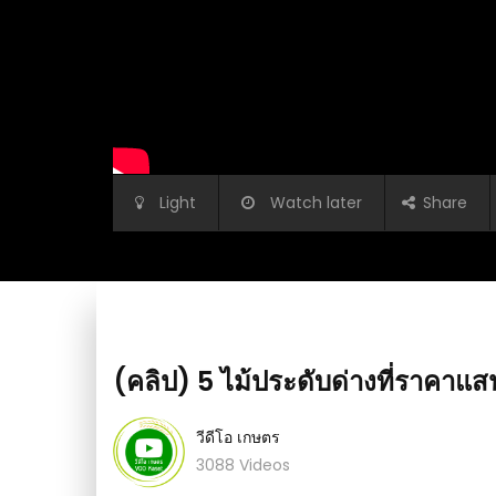
Light
Watch later
Share
(คลิป) 5​ ไม้ประดับด่างที่ราคาแสน
วีดีโอ เกษตร
3088 Videos
ยด ง่ายๆ by พ่อใหญ่
(คลิป) เตาเผาถ่านพื้นราบ นอนเพลินจนลืมปิดเ