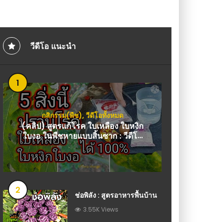
ไฟ ไรแดง เกลี้ยงยกสวน เห็นผล 100% : วีดีโอ
หลังคา 3 สเต็ป 2 ห้องน
โถงขนาดใหญ่ : วีดีโอ
วีดีโอ แนะนำ
1
กสิกรรม(พืช)
,
วีดีโอทั้งหมด
(คลิป) สูตรแก้โรค ใบเหลือง ใบหงิก
ใบงอ ในพืชหายแบบสิ้นซาก : วีดีโอ
เกษตร
2
ช่อพิลัง : สูตรอาหารพื้นบ้าน
3.55K Views