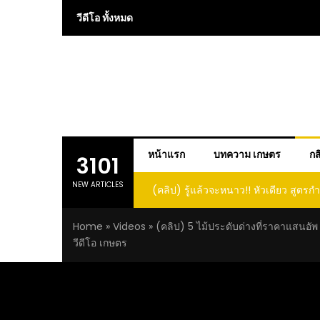
Skip
วีดีโอ ทั้งหมด
to
content
หน้าแรก
บทความ เกษตร
กส
3101
NEW ARTICLES
หนาว!! หัวเดียว สูตรกำจัดเพลี้ย มด
(คลิป) ปลูกทุเรียนง่ายๆ ปลูกแบบนี้ก็รอ
นีกระเจิงทั้งสวน ลองทำดูสิ
ต้นคู่ แบบเสียบยอดและเมล็
Home
»
Videos
»
(คลิป) 5​ ไม้ประดับด่างที่ราคาแสนอัพ 
วีดีโอ เกษตร