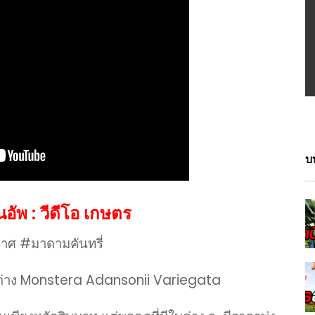
บ
อัพ : วีดีโอ เกษตร
กาศ #มาดามคันทรี่
ุด่าง Monstera Adansonii Variegata