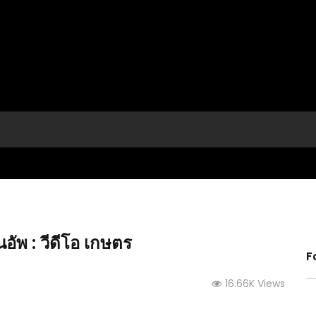
อัพ : วีดีโอ เกษตร
F
16.66K Views
(คลิป) วิธีทำให้มะเขือเปราะดก ได้หลายรอบ
ตาถ่าน
(คลิป)