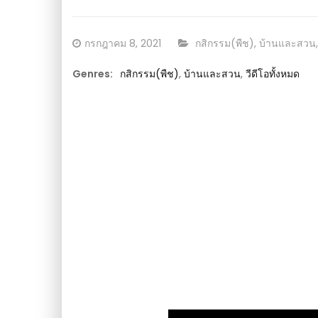
ตามเวลา : วีดีโอ เกษตร
Posted
CATEGORY:
กรกฎาคม 8, 2021
กสิกรรม(พืช)
,
บ้านและสวน
on
Genres:
กสิกรรม(พืช)
,
บ้านและสวน
,
วีดีโอทั้งหมด