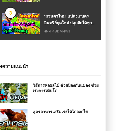
3
‘สวนตาไหม’ แปลงเกษตร
อินทรีย์ยุคใหม่ ปลูกผักได้ทุก
ฤดู มีรายได้ 4-5 ร้อยทุกวัน
4.48K Views
ทความแนะนำ
วิธีการห่อผลไม้ ช่วยป้องกันแมลง ช่วย
เร่งการเติบโต
สูตรอาหารเสริมเร่งให้ไก่ออกไข่