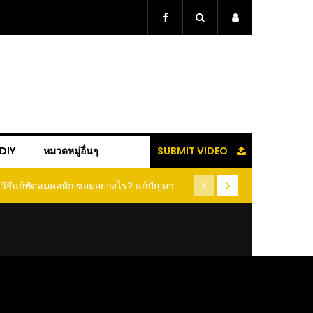
+DIY
หมวดหมู่อื่นๆ
SUBMIT VIDEO
วิธีแกะเม็ดข้าวโพด แบบง่ายๆ ใน 1 นาที ได้
(คลิป) วิธีเก็บกระเทียม แบบนี้ 
ยเต็มเม็ด ไม่ต้องฝานให้เสียเนื้อ เสียเวลา
หอมฟุ้ง สีสวยเหมือนเดิม ฉันช
ประจำ