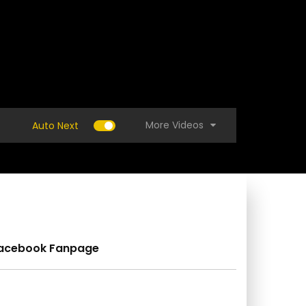
More Videos
Auto Next
acebook Fanpage
 5 วินาที เกลี้ยง สูตรกำจัด มด หนอน แมลง
แบบบ้าน – สวยเด่นแบบ