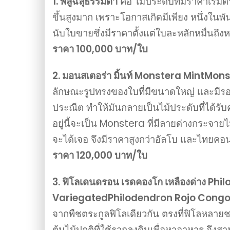
1. พลูฉลุธรรมดา
คือ ไม้ประดับที่มีราคาเริ่มต
ขึ้นสูงมาก เพราะโอกาสเกิดมีเพียง หนึ่งในพ
นับใบขายซึ่งมีราคาตั้งแต่ใบละหลักหมื่นถึ
ราคา 100,000 บาท/ใบ
2. มอนสเตอร่า มิ้นท์ Monstera MintMon
ลักษณะรูปทรงของใบที่มีขนาดใหญ่ และมีรอ
ประณีต ทำให้มันกลายเป็นไม้ประดับที่ได้รับ
อยู่นี้จะเป็น Monstera ที่มีลายด่างกระจาย
จะได้เจอ จึงมีราคาสูงกว่าอัลโบ และไทยคอ
ราคา 120,000 บาท/ใบ
3. ฟิโลเดนดรอน เรดคองโก เหลืองด่าง Ph
VariegatedPhilodendron Rojo Cong
จากพืชตระกูลฟิโลเดียวกัน ตรงที่ฟิโลหลายชน
ต้นไม้ปกติที่ใช้รากลงดินเพื่อหาอาหาร จึ