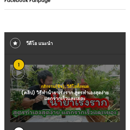
Facebook Fanpage
วีดีโอ แนะนำ
1
กสิกรรม(พืช)
,
วีดีโอทั้งหมด
(คลิป) วิธีทำน้ำยาเร่งราก สูตรทำเองสุดง่าย
แตกรากเร็วและเยอะ