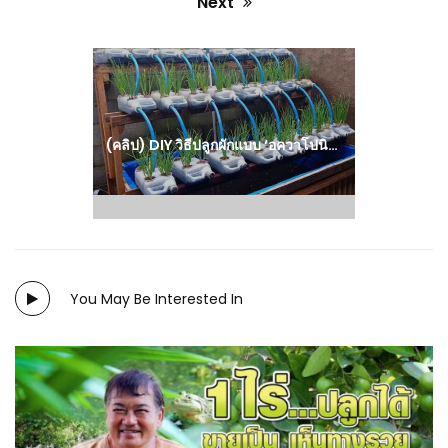
Next
Next
post:
(คลิป) DIY วิธีปลูกผักแบบ ‘อควาโปนิกส์’ ไม่ต้องใส่ปุ๋ย น้ำมีธาตุอาหารสูงได้มาจากการเลี้ยงปลา : วีดีโอ เกษตร
You May Be Interested In