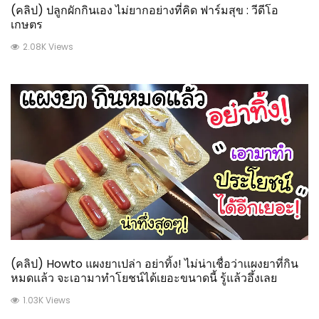
(คลิป) ปลูกผักกินเอง ไม่ยากอย่างที่คิด ฟาร์มสุข : วีดีโอ
เกษตร
2.08K Views
(คลิป) Howto แผงยาเปล่า อย่าทิ้ง! ไม่น่าเชื่อว่าเเผงยาที่กิน
หมดแล้ว จะเอามาทำโยชน์ได้เยอะขนาดนี้ รู้แล้วอึ้งเลย
1.03K Views