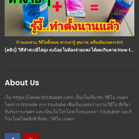
บ้านและสวน
,
วีดีโอทั้งหมด
,
สาระน่ารู้
,
สุขภาพ
,
เครื่องมือเกษตร+DIY
(คลิป) วิธีทำสเปย์ไล่ยุง งบน้อย ไม่ต้องจ่ายแพง ได้ผลเกินคาด How to make mosquito repellent spray : วีดีโอ เกษตร
About Us
เว็บ https://www.VDOKaset.com เป็นเว็บเกี่ยวกับ วีดีโอ เกษตร
โดยการ Encode จาก Youtube เพื่อเป็นแหล่งรวบรวมวีดีโอ ที่เกี่ยว
กับกับการเกษตร และเป็นเว็บโปรโมทเว็บของเหล่า Youtuber และก็
โปรโมทโพสอีกที ที่เพจ : วีดีโอ เกษตร