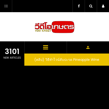
Skip
to
content
3101
NEW ARTICLES
ตาลูปในถัง จะได้ผล
(คลิป) วิธีทำไวน์สับปะรด Pineapple Wine
dn’t expect that
arrel would yield
eet fruit