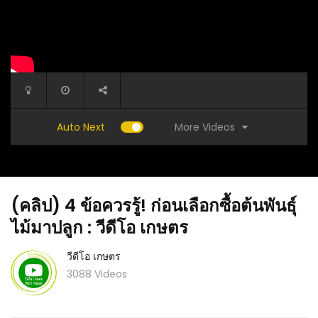
More Videos
Auto Next
(คลิป) 4 ข้อควรรู้! ก่อนเลือกซื้อต้นพันธุ์
ไม้มาปลูก : วีดีโอ เกษตร
วีดีโอ เกษตร
3088 Videos
wo
(คลิป) เทคนิคการดูแลสวนมะม่วงให้ได้เงินล้าน
(คลิป) E
โอ เกษตร
พร้อมถอยรถป้ายแดง : วีดีโอ เกษตร
พร้อมเดิ