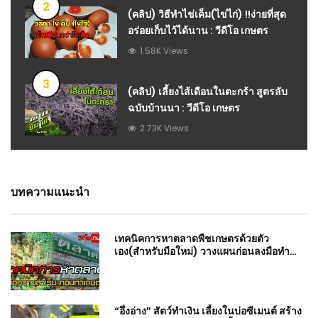
2
(คลิป) วิธีทำไข่เค็ม(ไข่ไก่) !!ง่ายที่สุด
อร่อยเก็บไว้ได้นาน : วีดีโอ เกษตร
1.58K Views
3
(คลิป) เลี้ยงไส้เดือนในตะกร้า สูตรลับ
ฉบับบ้านนา : วีดีโอ เกษตร
2.73K Views
บทความแนะนำ
เทคนิคการหาตลาดพืชเกษตรด้วยตัว
เอง(สำหรับมือใหม่) วางแผนก่อนลงมือทำ
เกษตร
“อึ่งอ่าง” สัตว์ทำเงิน เลี้ยงในบ่อซีเมนต์ สร้าง