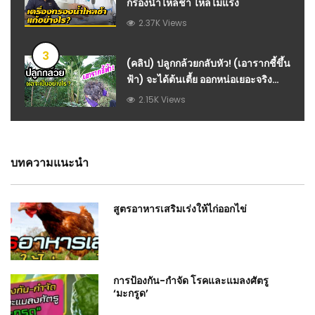
กรองน้ำไหลช้า ไหลไม่แรง
2.37K Views
3
(คลิป) ปลูกกล้วยกลับหัว! (เอารากชี้ขึ้น
ฟ้า) จะได้ต้นเตี้ย ออกหน่อเยอะจริง
หรือ? พร้อมติดตามผลให้ชมนะครับ :
2.15K Views
วีดีโอ เกษตร
บทความแนะนำ
สูตรอาหารเสริมเร่งให้ไก่ออกไข่
การป้องกัน-กำจัด โรคและแมลงศัตรู
‘มะกรูด’