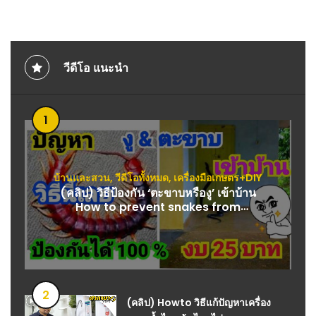
วีดีโอ แนะนำ
1
บ้านและสวน
,
วีดีโอทั้งหมด
,
เครื่องมือเกษตร+DIY
(คลิป) วิธีป้องกัน ‘ตะขาบหรืองู’ เข้าบ้าน
How to prevent snakes from
entering your home : วีดีโอ เกษตร
2
(คลิป) Howto วิธีแก้ปัญหาเครื่อง