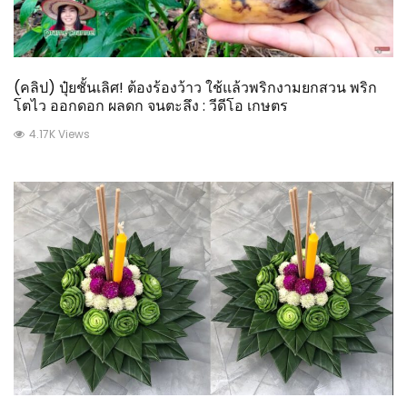
(คลิป) ปุ๋ยชั้นเลิศ! ต้องร้องว้าว ใช้แล้วพริกงามยกสวน พริก
โตไว ออกดอก ผลดก จนตะลึง : วีดีโอ เกษตร
4.17K Views