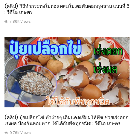
(คลิป) วิธีทำกระทงใบตอง ผสมใบเตยพับดอกกุหลาบ แบบที่ 5
: วีดีโอ เกษตร
7.86K Views
(คลิป) ปุ๋ยเปลือกไข่ ทำง่ายๆ เติมแคลเซียมให้พืช ช่วยเร่งดอก
เร่งผล ป้องกันหอยทาก ใช้ได้กับพืชทุกชนิด : วีดีโอ เกษตร
9.76K Views