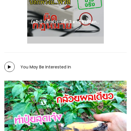
post:
(คลิป) ปลั๊กพ่วง-ปลั๊ก 3 ตา มีฟิวส์ผิดกฎหมาย : วีดีโอ เกษตร
You May Be Interested In