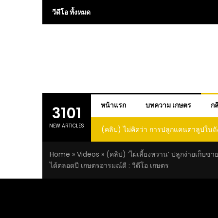
Skip
วีดีโอ ทั้งหมด
to
content
หน้าแรก
บทความ เกษตร
กส
3101
NEW ARTICLES
 การปลูกแคนตาลูปในถัง จะได้ผลลูก
(คลิป) วิธีทำไวน์สับปะรด Pineap
าดนี้ I didn’t expect that
Home
»
Videos
»
(คลิป) ‘ไผ่เลี้ยงหวาน’ ปลูกง่ายเก็บขา
loupe in a barrel would yield
ได้ตลอดปี เกษตรอารมณ์ดี : วีดีโอ เกษตร
large and sweet fruit