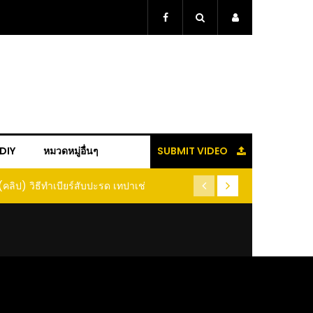
+DIY
หมวดหมู่อื่นๆ
SUBMIT VIDEO
ู้แล้วจะหนาว!! หัวเดียว สูตรกำจัดเพลี้ย มด
(คลิป) ปลูกทุเรียนง่ายๆ ปลูกแบ
อนแมลง หนีกระเจิงทั้งสวน ลองทำดูสิ
ต้นคู่ แบบเสียบยอ