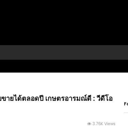
ก็บขายได้ตลอดปี เกษตรอารมณ์ดี : วีดีโอ
F
(คลิป) วิธีปลูกกวางตุ้งฮ่องเต้ การดูแลบำรุงต้นให้
(คลิป)
ียบ
3.76K Views
สมบูรณ์
เพลี้ย