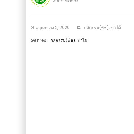
ก้พริกเน่าใบหงิก :
ข้างมะนาว’ EP1 l Pai91.5 : วีดีโอ เกษตร
3088 Videos
Posted
CATEGORY:
พฤษภาคม 2, 2020
กสิกรรม(พืช)
,
ป่าไม้
on
Genres:
กสิกรรม(พืช)
,
ป่าไม้