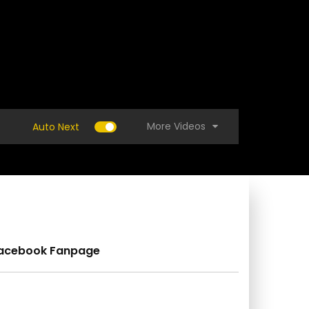
More Videos
Auto Next
acebook Fanpage
 ห้ามพลาด! ‘สูตรไล่แมลงศัตรูพืช ง่ายมาก’ มด
(คลิป) รู้สึกเสียใจที่ดู
 หนอนหายเกลี้ยง ปลอสารพิษ ประหยัดต้นทุน
นาข้าวพร้อมกันดีจริงห