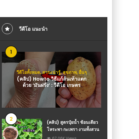
วีดีโอ แนะนำ
1
วีดีโอทั้งหมด
,
สาระน่ารู้
,
สุขภาพ
,
อื่นๆ
(คลิป) Howto วิธีแก้ส้นเท้าแตก
ด้วย ‘มันฝรั่ง’ : วีดีโอ เกษตร
2
(คลิป) สูตรปุ๋ยน้ำ ช้อนเดียว
โหระพา กะเพรา งามทั้งสวน
67.06K Views