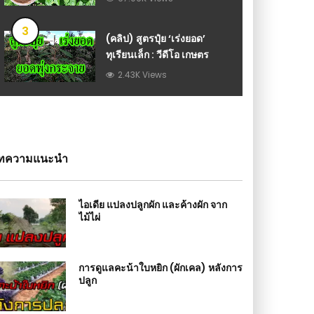
3
(คลิป) สูตรปุ๋ย ‘เร่งยอด’
ทุเรียนเล็ก : วีดีโอ เกษตร
2.43K Views
ทความแนะนำ
ไอเดีย แปลงปลูกผัก และค้างผัก จาก
ไม้ไผ่
การดูแลคะน้าใบหยิก (ผักเคล) หลังการ
ปลูก