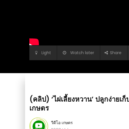
Light
Watch later
Share
(คลิป) ‘ไผ่เลี้ยงหวาน’ ปลูกง่ายเ
เกษตร
วีดีโอ เกษตร
ิ้ง ไล่มดแมลง บำรุงพืชผัก
(คลิป) ใช้ชีวิตหลังเกษียณให้มีความสุข ตอน ‘เส