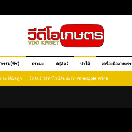
ิกรรม(พืช)
ประมง
ปศุสัตว์
ป่าไม้
เครื่องมือเกษตร
ple Wine
(คลิป) วิธีทำเบียร์สับปะรด เทปาเช่
(คลิป) ร
หน
ย