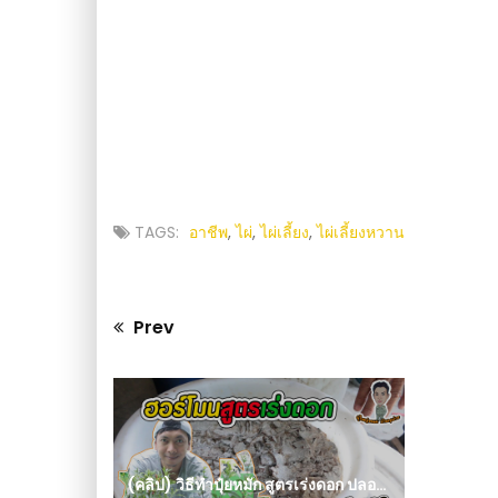
TAGS:
อาชีพ
,
ไผ่
,
ไผ่เลี้ยง
,
ไผ่เลี้ยงหวาน
Prev
Previous
post:
(คลิป) วิธีทำปุ๋ยหมัก สูตรเร่งดอก ปลอดสารพิษ : วีดีโอ เกษตร