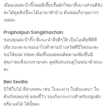
เยี่ยมเลยค่ะป้ากิ๊กพอดีเจี๊ยบรื้อผักไชยาทิ้งบางส่วนดีจัง
ค่ะได้ดูคลิปนี้จะได้เอามาทำบ้าง ต้นหอมก็งามมากๆ
เลยค่ะ
Praphaipun Sangkhachan
ขอบคุณค่ะป้ากิ๊ก ที่แนะนำสิ่งดีๆให้ เป็นไอเดียที่ดีที
เดียวนะคะจะขอเอาไปทำตามบ้างสวัสดีปีใหม่นะคะ
ขอให้ยอด View เพิ่มขึ้นยอดคนติดตามเพิ่มขึ้นมี
สุขภาพแข็งแรงรวยๆค่ะ ดูคลิปจนจบดูโฆษณาด้วยนะ
คะ
Ben Sevilla
5ใช้ใบไม้ ที่ล่วงหล่น เช่น ใบมะม่วง ใบต้นแคนา ใบ
ต้นกัลปพฤกษ์ ผสมขี้วัว รองก้นกระถางสำหรับปลูกผัก
หรือ ผลไม้ ได้มั้ยคะ