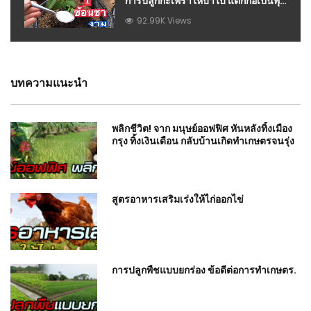
การปลูกกะเพราให้บ้าใบ แตกกอเป็นพุ่ม
สวยแบบเจ้าของสวนกะเพราบอกสูตร!
92.99K Views
แม่ก้อยพาทำ : วีดีโอ เกษตร
บทความแนะนำ
พลิกชีวิต! จาก มนุษย์ออฟฟิศ หันหลังทิ้งเมือง
กรุง ทิ้งเงินเดือน กลับบ้านเกิดทำเกษตรจนรุ่ง
สูตรอาหารเสริมเร่งให้ไก่ออกไข่
การปลูกพืชแบบยกร่อง ข้อดีต่อการทำเกษตร.