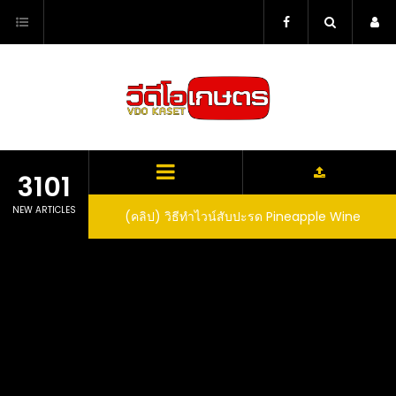
Skip
to
content
3101
NEW ARTICLES
ตาลูปในถัง จะได้ผล
(คลิป) วิธีทำไวน์สับปะรด Pineapple Wine
dn’t expect that
arrel would yield
eet fruit