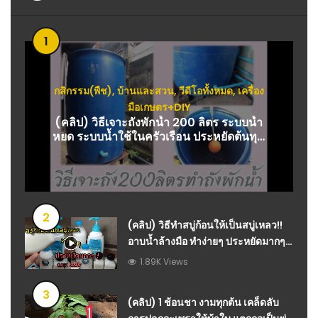
1
กสิกรรม(พืช)
,
บ้านและสวน
,
วีดีโอทั้งหมด
,
เครื่อง
มือเกษตร+DIY
(คลิป) วิธีเจาะถังพักน้ำ 200 ลิตร ระบบน้ำ
หยด ระบบน้ำใช้ในครัวเรือน ประหยัดต้นทุน
: วีดีโอ เกษตร
2
(คลิป) วิธีทำสบู่ก้อนให้เป็นสบู่เหลว!!
อาบน้ำล้างมือ ทำง่ายๆ ประหยัดมากๆ :
วีดีโอ เกษตร
1.89K Views
3
(คลิป) 1 ช้อนชา งามทุกต้น เคล็ดลับ