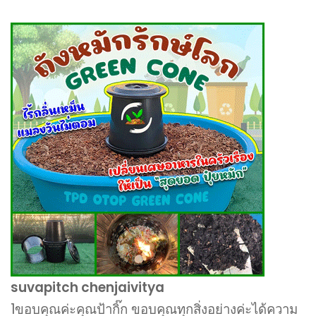
suvapitch chenjaivitya
1ขอบคุณค่ะคุณป้ากิ๊ก ขอบคุณทุกสิ่งอย่างค่ะได้ความ