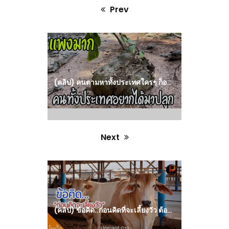
Prev
Previous
post:
(คลิป) คนตามหาทั้งประเทศใครๆ ก็อยากได้ราคาแพงมาก สุดยอดสมุนไพรบำรุงกำลังแก้มะเร็ง หัวร้อยรู กระเช้าผีมด : สมุนไพร วีดีโอ เกษตร
Next
Next
post:
(คลิป) ข้อคิด..ก่อนคิดที่จะเลี้ยงวัว ต้องทำอย่างไร – ปศุศาสตร์ นิวส์ : วีดีโอ เกษตร