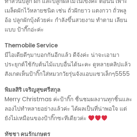
ทำสวนปลูก ผัก และปลูกผลไม้ในเข่งค่ะ ตอนนี้ เพาะ
เมล็ดผักไว้หลายชนิด เช่น ถั่วฝักยาว แตงกวา ถั่วพลู
อ้อ ปลูกผักบุ้งด้วยค่ะ กำลังขึ้นสวยงาม ทำตาม เลียน
แบบ ป้ากี๊กอ่ะค่ะ
Themobile Service
มีไอเดียดีๆมาบอกกันอีกแล้ว ดีจังค่ะ น่าจะเอามา
ประยุกต์ใช้กับต้นไม้แบบอื่นได้นะคะ ดูหลายคลิปแล้ว
สังเกตเห็นป้ากิ๊กใส่หมวกวัยรุ่นจังแอบแซวเล็กๆ5555
พิมลสิริ เจริญสุขศรีสกุล
Merry Christmas ค่ะป้ากิ๊ก ชื่นชมผลงานทุกชิ้นและ
ลองไปทำหลายอย่างแล้วค่ะ ได้ผลเป็นที่น่าพอใจ แต่
ยังไม่เหมือนของป้ากิ๊กซะทีเดียวค่ะ
ทัชชา คนรักเกษตร