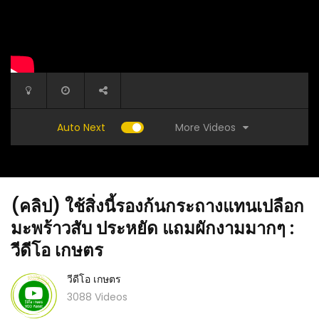
More Videos
Auto Next
(คลิป) ใช้สิ่งนี้รองก้นกระถางแทนเปลือก
มะพร้าวสับ ประหยัด แถมผักงามมากๆ :
วีดีโอ เกษตร
วีดีโอ เกษตร
 : วีดีโอ
(คลิป) หนุ่มนักดนตรีตาบอดกับนักร้องสาวเสียง
(คลิป) โ
3088 Videos
หวาน คู่รักตาบอดที่พิสูจน์รักแท้กว่า 10 ปี
ล่าเซลล์ 