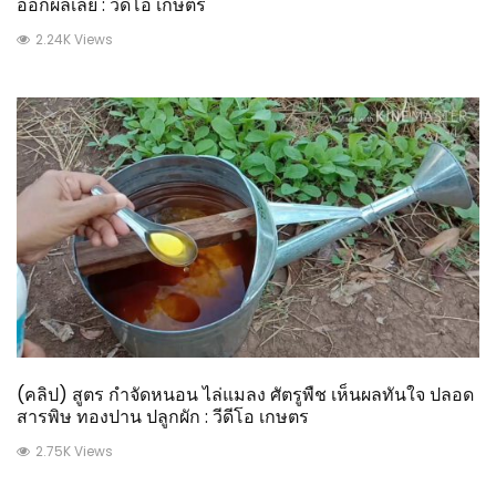
ออกผลเลย : วีดีโอ เกษตร
2.24K Views
(คลิป) สูตร กำจัดหนอน ไล่แมลง ศัตรูพืช เห็นผลทันใจ ปลอด
สารพิษ ทองปาน ปลูกผัก : วีดีโอ เกษตร
2.75K Views