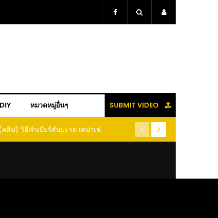
+DIY
หมวดหมู่อื่นๆ
SUBMIT VIDEO
ู้แล้วจะหนาว!! หัวเดียว สูตรกำจัดเพลี้ย มด
(คลิป) ปลูกทุเรียนง่ายๆ ปลูกแบ
อนแมลง หนีกระเจิงทั้งสวน ลองทำดูสิ
ต้นคู่ แบบเสียบยอ