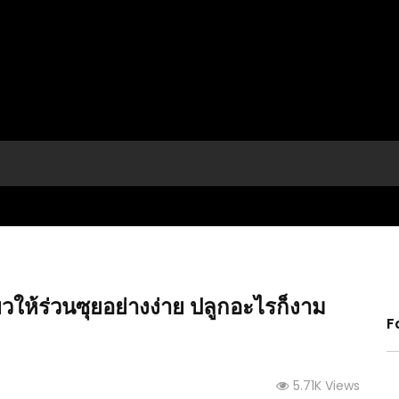
ยวให้ร่วนซุยอย่างง่าย ปลูกอะไรก็งาม
F
ี่สุด
(คลิป) วิธีดูแยกเพศมะละกอ (ดอกตัวเมีย, ดอกกะเทย,
(คลิป)
5.71K Views