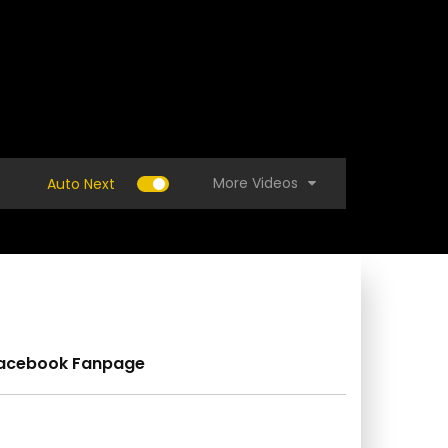
More Videos
Auto Next
acebook Fanpage
 สอนเขียนหนังสือร้องเรียน​เจ้าหน้าที่ทุจริต​ ​มา
(คลิป) ปลูกคื่นฉ่าย ไม