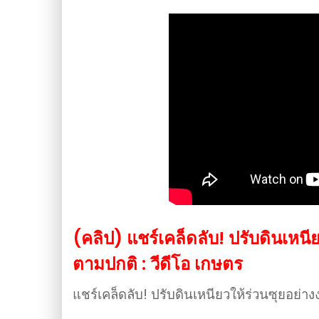
(คลิป) แชร์เคล็ดลับ! ปรับดินเหนี
ตามปกติ : วีดีโอ เกษตร
แชร์เคล็ดลับ! ปรับดินเหนียวให้ร่วนซุยอย่า