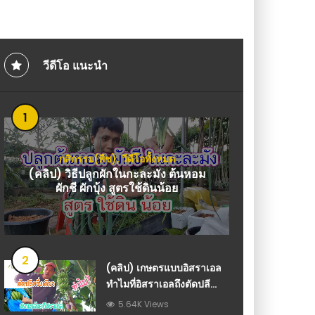
ู้กันไว้ครับ : กฎหมาย
โตเร็ว ไม่ต้องรดน้ำบ่อ
วีดีโอ เกษตร
วีดีโอ แนะนำ
1
กสิกรรม(พืช)
,
วีดีโอทั้งหมด
(คลิป) วิธีปลูกผักในกะละมัง ต้นหอม
ผักชี ผักบุ้ง สูตรใช้ดินน้อย
2
(คลิป) เกษตรแบบอิสราเอล
ทำไมที่อิสราเอลถึงตัดปลี
กล้วยครึ่งปลี กล้วยหอมคา
5.64K Views