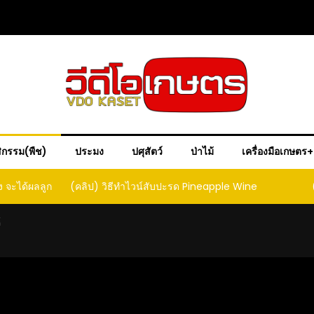
ิกรรม(พืช)
ประมง
ปศุสัตว์
ป่าไม้
เครื่องมือเกษตร
ple Wine
(คลิป) วิธีทำเบียร์สับปะรด เทปาเช่
(คลิป) ร
หน
้