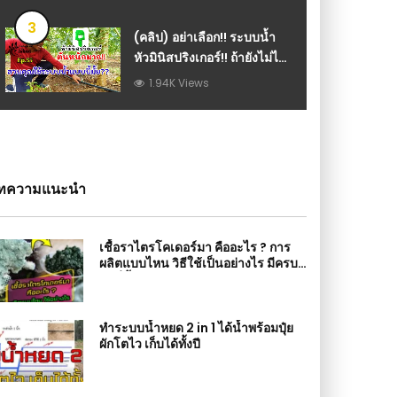
เวนดิช : วีดีโอ เกษตร
3
(คลิป) อย่าเลือก!! ระบบน้ำ
หัวมินิสปริงเกอร์!! ถ้ายังไม่ได้
ดูคลิปนี้! เรามีทางแก้!! : วีดีโอ
1.94K Views
เกษตร
ทความแนะนำ
เชื้อราไตรโคเดอร์มา คืออะไร ? การ
ผลิตแบบไหน วิธีใช้เป็นอย่างไร มีครบ
จบที่นี้
ทำระบบน้ำหยด 2 in 1 ได้น้ำพร้อมปุ๋ย
ผักโตไว เก็บได้ทั้งปี