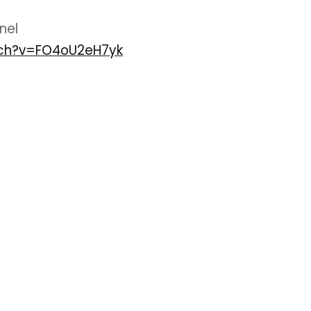
nel
tch?v=FO4oU2eH7yk