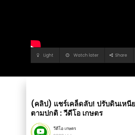
Light
Watch later
Share
(คลิป) แชร์เคล็ดลับ! ปรับดินเหนี
ตามปกติ : วีดีโอ เกษตร
วีดีโอ เกษตร
เบื้องเก่า : วีดีโอ
(คลิป) 8 กระบะยักษ์ Amarican สุดโหด ที่ใหญ่ท