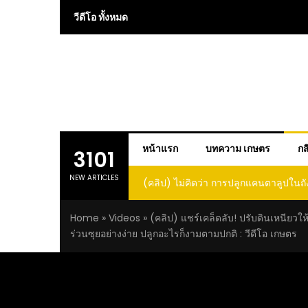
Skip
วีดีโอ ทั้งหมด
to
content
หน้าแรก
บทความ เกษตร
กส
3101
NEW ARTICLES
 การปลูกแคนตาลูปในถัง จะได้ผลลูก
(คลิป) วิธีทำไวน์สับปะรด Pineap
าดนี้ I didn’t expect that
Home
»
Videos
»
(คลิป) แชร์เคล็ดลับ! ปรับดินเหนียวให
loupe in a barrel would yield
ร่วนซุยอย่างง่าย ปลูกอะไรก็งามตามปกติ : วีดีโอ เกษตร
large and sweet fruit