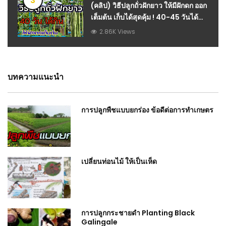
3
(คลิป) วิธีปลูกถั่วฝักยาว ให้มีฝักดก ออก
เต็มต้น เก็บได้สุดคุ้ม ! 40-45 วันได้
กิน : วีดีโอ เกษตร
2.86K Views
บทความแนะนำ
การปลูกพืชแบบยกร่อง ข้อดีต่อการทำเกษตร
เปลี่ยนท่อนไม้ ให้เป็นเห็ด
การปลูกกระชายดำ Planting Black
Galingale