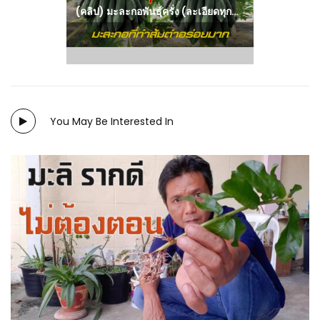
(คลิป) มะละกอพันธุ์ครั่ง (ละเอียดทุกแง่มุม) : วีดีโอ เกษตร
You May Be Interested In