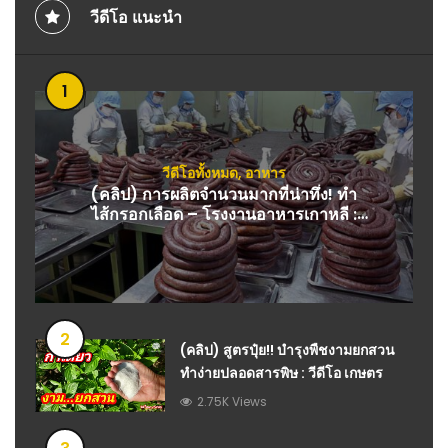
วีดีโอ แนะนำ
1
วีดีโอทั้งหมด
,
อาหาร
(คลิป) การผลิตจำนวนมากที่น่าทึ่ง! ทำ
ไส้กรอกเลือด – โรงงานอาหารเกาหลี :
อาหาร
2
(คลิป) สูตรปุ๋ย!! บำรุงพืชงามยกสวน
ทำง่ายปลอดสารพิษ : วีดีโอ เกษตร
2.75K Views