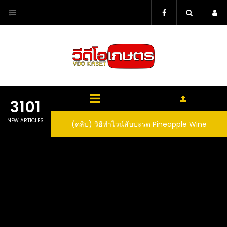
Skip
to
content
3101
NEW ARTICLES
ตาลูปในถัง จะได้ผล
(คลิป) วิธีทำไวน์สับปะรด Pineapple Wine
dn’t expect that
arrel would yield
eet fruit