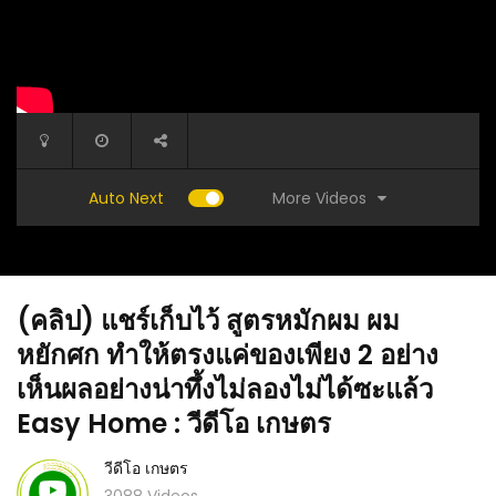
More Videos
Auto Next
(คลิป) แชร์เก็บไว้ สูตรหมักผม ผม
หยักศก ทําให้ตรงแค่ของเพียง 2 อย่าง
เห็นผลอย่างน่าทึ้งไม่ลองไม่ได้ซะแล้ว
Easy Home : วีดีโอ เกษตร
(คลิป) ท
ีดีโอ
(คลิป) อลังการงานสร้าง!! สุดยอดสวนองุ่นเมือง
ในปอกซีเ
วีดีโอ เกษตร
ศรีฯ..ของดีภาคอีสาน : วีดีโอ เกษตร