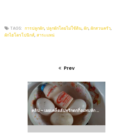
TAGS:
การปลูกผัก
,
ปลูกผักโดยไม่ใช้ดิน
,
ผัก
,
ผักสวนครัว
,
ผักไฮโดรโปนิกส์
,
สาระแหน่
Prev
Previous
post:
คลิป – เผยเคล็ดลับพริกดกกิ่งแทบหัก ทำง่ายๆ แต่ผลเกินคุ้ม : วีดีโอ เกษตร