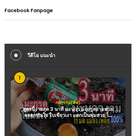
Facebook Fanpage
วีดีโอ แนะนำ
1
กสิกรรม(พืช)
สูตรนี้ง่ายสุด 3 นาที มะนาว มะกรูดงามสวย
ผลดกทันใจ ใบเขียวเงา แตกเป็นพุ่มสวย ไล่
มด เพลี้ย พืชผักงาม