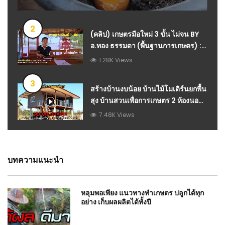
2
(คลิป) เกษตรมือใหม่ 3 ขั้น ไม่จน BY
อ.ทอง ธรรมดา (พื้นฐานการเกษตร) :
วีดีโอ เกษตร
1.28K Views
3
สร้างบ้านงบน้อย บ้านไม้โมเดิร์นยกพื้น
สุง บ้านสวนเพื่อการเกษตร 2 ห้องนอน 1
ห้องน้ำ 2 แสน รวมค่าช่าง
7.48K Views
บทความแนะนำ
หลุมพอเพียง แนวทางทำเกษตร ปลูกได้ทุก
อย่าง เก็บผลผลิตได้ทั้งปี