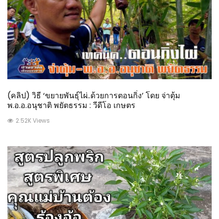
(คลิป) วิธี ‘ขยายพันธุ์ไผ่..ด้วยการตอนกิ่ง’ โดย จ่าตุ้ม
พ.อ.อ.อนุชาติ พยัตธรรม : วีดีโอ เกษตร
2.52K Views