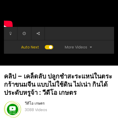
More Videos
Auto Next
คลิป – เคล็ดลับ ปลูกชำสะระแหน่ในตระ
กร้าขนมจีน แบบไม่ใช้ดิน ไม่เน่า กินได้
ประดับหรูจ้า : วีดีโอ เกษตร
วีดีโอ เกษตร
(คลิป) ลดพื้นที่ทำนามา ทำเกษตรผสมผสาน “ใช้
ติก ปลูก
(คลิป) ว
ภูมิปัญญาโบราณ ลดต้นทุนเพิ่มรายได้ ขายราย
3088 Videos
บ้านนา :
วัน”