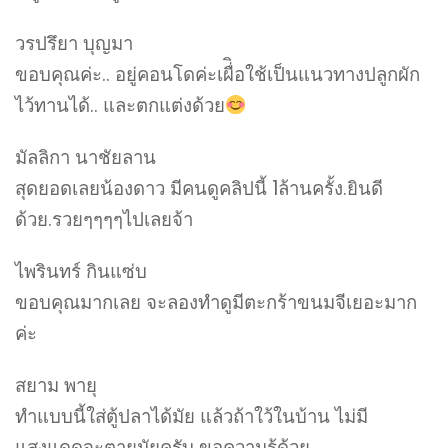
วรปรึยา บุญมา
ขอบคุณค่ะ.. อยู่คอนโดค่ะเผื่ิอใช้เป็นแนวทางปลูกผัก
ไว้ทานได้.. และตกแต่งด้วย
มัลลิกา นาชัยลาน
สุดยอดเลยน้องดาว มีคนดูคลิปนี้ 1ล้านครั้ง.ยินดี
ด้วย.รวยๆๆๆๆไปเลยจ้า
ไพรินทร์ กินแซ่บ
ขอบคุณมากเลย จะลองทำดูมีตะกร้าขนมจีเยอะมาก
ค่ะ
สยาม พายุ
ทำแบบนี้ใส่ตู้ปลาได้มัย แล้วถ้าใว้ในบ้าน ไม่มี
แสงแดดจะตายมัยครับ ขอความรู้ด้วย