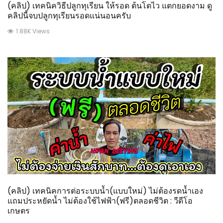
(คลิป) เทคนิควิธีปลูกทุเรียน ให้รอด ต้นโตไว แตกยอดงาม ดู
คลิปนี้จบปลูกทุเรียนรอดแน่นอนครับ
1.88K Views
(คลิป) เทคนิคการต่อระบบน้ำ(แบบใหม่) ไม่ต้องรดน้ำเอง
แถมประหยัดน้ำ ไม่ต้องใช้ไฟฟ้า(ฟรี)ตลอดชีวิต : วีดีโอ
เกษตร