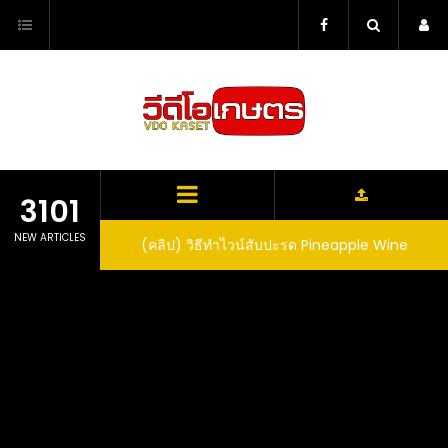
Skip
to
content
3101
NEW ARTICLES
ตาลูปในถัง จะได้ผล
(คลิป) วิธีทำไวน์สับปะรด Pineapple Wine
dn’t expect that
arrel would yield
eet fruit