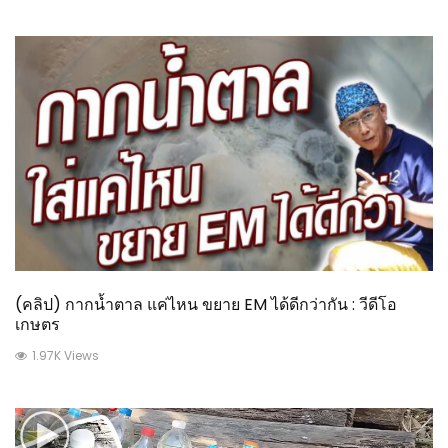
(คลิป) กากน้ำตาล แค่ไหน ขยาย EM ได้ดีกว่ากัน : วีดีโอ
เกษตร
1.97K Views