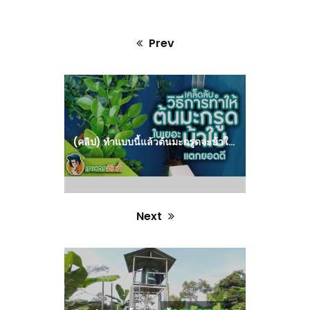
Prev
Previous
post:
(คลิป) ทำแบบนี้แล้วต้นมะกรูดจะบ้าใบ ใบเยอะ แตกยอดดี และ วิธีทำปุ๋ยน้ำไม่ต้องหมัก (ฉบับเต็ม) | เกษตรอินดี้ : วีดีโอ เกษตร
Next
Next
post: