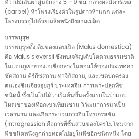
ทั่วไปมีเส้นผ่าศูนย์กลาง 5 – 9 ซม. กลางผลมีคาร์เพล
(carpel) ห้าโพรงเรียงตัวในรูปดาวห้าแฉก แต่ละ
โพรงบรรจุไปด้วยเมล็ดหนึ่งถึงสามเมล็ด
บรรพบุรุษ
บรรพบุรุษดั้งเดิมของแอปเปิล (Malus domestica)
คือ Malus sieversii ซึ่งพบเจริญเติบโตตามธรรมชาติ
ในแถบภูเขาของเอเชียกลางในตอนใต้ของประเทศคา
ซัคสถาน คีร์กีซสถาน ทาจิกิสถาน, และเขตปกครอง
ตนเองซินเจียงอุยกูร์ ประเทศจีน การเพาะปลูกพืช
ชนิดนี้ ซึ่งเป็นไปได้ว่าเริ่มต้นขึ้นครั้งแรกในป่าแถบ
ไหล่เขาของเทือกเขาเทียนชาน วิวัฒนาการมาเป็น
เวลานาน และเกิดกระบวนการอินโทรเกรสชัน
(introgression คือการที่ชิ้นส่วนของโครโมโซมจาก
พืชชนิดหนึ่งถูกถ่ายทอดไปอยู่ในพืชอีกชนิดหนึ่ง โดย