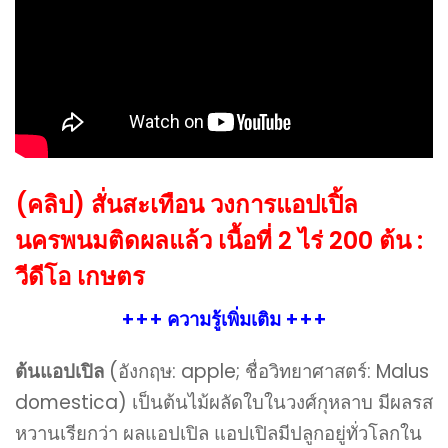
(คลิป) สั่นสะเทือน วงการแอปเปิ้ล
นครพนมติดผลแล้ว เนื้อที่ 2 ไร่ 200 ต้น :
วีดีโอ เกษตร
+++ ความรู้เพิ่มเติม +++
ต้นแอปเปิล
(อังกฤษ: apple; ชื่อวิทยาศาสตร์: Malus
domestica) เป็นต้นไม้ผลัดใบในวงศ์กุหลาบ มีผลรส
หวานเรียกว่า ผลแอปเปิล แอปเปิลมีปลูกอยู่ทั่วโลกใน