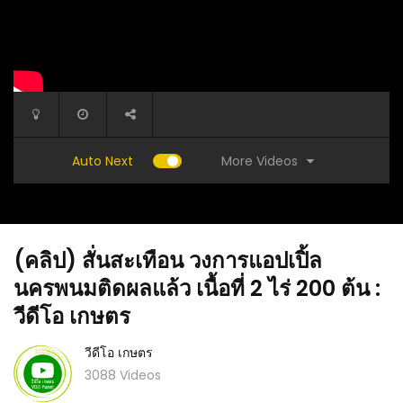
More Videos
Auto Next
(คลิป) สั่นสะเทือน วงการแอปเปิ้ล
นครพนมติดผลแล้ว เนื้อที่ 2 ไร่ 200 ต้น :
วีดีโอ เกษตร
วีดีโอ เกษตร
ล้พัง
(คลิป) ใช้สิ่งนี้รองก้นกระถางแทนเปลือกมะพร้าว
(คลิป) วิ
3088 Videos
สับ ประหยัด แถมผักงามมากๆ : วีดีโอ เกษตร
เกษตร