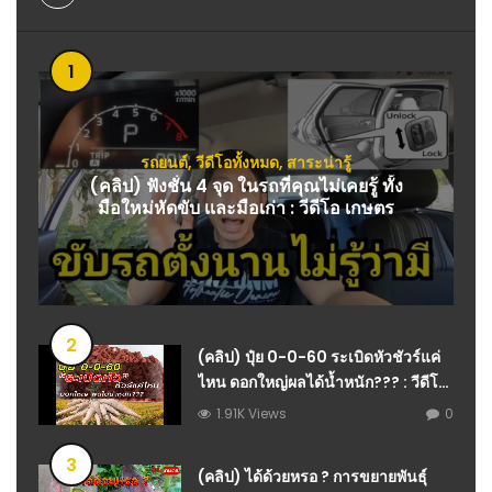
1
รถยนต์
,
วีดีโอทั้งหมด
,
สาระน่ารู้
(คลิป) ฟังชั่น 4 จุด ในรถที่คุณไม่เคยรู้ ทั้ง
มือใหม่หัดขับ เเละมือเก่า : วีดีโอ เกษตร
2
(คลิป) ปุ๋ย 0-0-60 ระเบิดหัวชัวร์แค่
ไหน ดอกใหญ่ผลได้น้ำหนัก??? : วีดีโอ
เกษตร
1.91K Views
0
3
(คลิป) ได้ด้วยหรอ ? การขยายพันธุ์