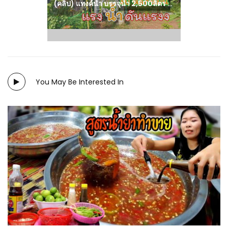
(คลิป) แทงค์น้ำ บรรจุน้ำ 2,500ลิตร แรงดันน้ำดีมากทำเกษตรได้สะบายๆ สูง 3 เมตร งบ 2หมื่น (การทำแทงค์น้ำ) : วีดีโอ เกษตร
You May Be Interested In