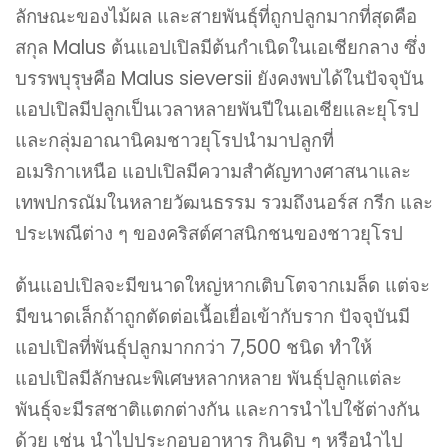
ลักษณะของไม้ผล และสายพันธุ์ที่ถูกปลูกมากที่สุดคือ
สกุล Malus ต้นแอปเปิลมีต้นกำเนิดในเอเชียกลาง ซึ่ง
บรรพบุรุษคือ Malus sieversii ยังคงพบได้ในปัจจุบัน
แอปเปิลมีปลูกเป็นเวลาหลายพันปีในเอเชียและยุโรป
และกลุ่มอาณานิคมชาวยุโรปนำมาปลูกที่
อเมริกาเหนือ แอปเปิลมีความสำคัญทางศาสนาและ
เทพปกรณัมในหลายวัฒนธรรม รวมถึงนอร์ส กรีก และ
ประเพณีต่าง ๆ ของคริสต์ศาสนิกชนของชาวยุโรป
ต้นแอปเปิลจะมีขนาดใหญ่หากเติบโตจากเมล็ด แต่จะ
มีขนาดเล็กถ้าถูกตัดต่อเนื้อเยื่อเข้ากับราก ปัจจุบันมี
แอปเปิลที่พันธุ์ปลูกมากกว่า 7,500 ชนิด ทำให้
แอปเปิลมีลักษณะพิเศษหลากหลาย พันธุ์ปลูกแต่ละ
พันธุ์จะมีรสชาติแตกต่างกัน และการนำไปใช้ต่างกัน
ด้วย เช่น นำไปประกอบอาหาร กินดิบ ๆ หรือนำไป