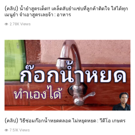
(คลิป) น้ำยำสูตรเด็ด!! เคล็ดลับยำแซ่บที่ลูกค้าติดใจ​ ใส่ได้ทุก
เมนูยำ​ จำเอาสูตรเลยจ้า : อาหาร
2.78K Views
(คลิป) วิธีซ่อมก๊อกน้ำหยดตลอด ไม่หยุดหยด : วีดีโอ เกษตร
7.51K Views