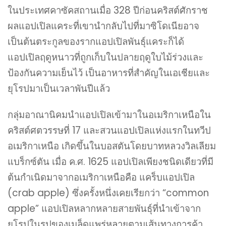
ในประเทศคาซัคสถานเมื่อ 328 ปีก่อนคริสต์ศักราช
ผลแอปเปิลแคระที่เขานำกลับไปที่มาซิโดเนียอาจ
เป็นต้นตระกูลของรากแอปเปิลพันธุ์แคระก็ได้
แอปเปิลฤดูหนาวที่ถูกเก็บในปลายฤดูใบไม้ร่วงและ
ป้องกันความเย็นไว้ เป็นอาหารที่สำคัญในเอเชียและ
ยุโรปมาเป็นเวลาพันปีแล้ว
กลุ่มอาณานิคมนำแอปเปิลเข้ามาในอเมริกาเหนือใน
คริสต์ศตวรรษที่ 17 และสวนแอปเปิลแห่งแรกในทวีป
อเมริกาเหนือ เกิดขึ้นในบอสตันโดยบาทหลวงวิลเลียม
แบร็กซ์ตัน เมื่อ ค.ศ. 1625 แอปเปิลเพียงชนิดเดียวที่มี
ต้นกำเนิดมาจากอเมริกาเหนือคือ แคร็บแอปเปิล
(crab apple) ซึ่งครั้งหนึ่งเคยเรียกว่า “common
apple” แอปเปิลหลากหลายสายพันธุ์ที่นำเข้าจาก
ยุโรปในรูปของเมล็ดแพร่หลายตามเส้นทางการค้า