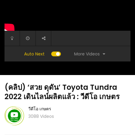
More Videos
Auto Next
(คลิป) ‘สวย ดุดัน’ Toyota Tundra
2022 เดินไลน์ผลิตแล้ว : วีดีโอ เกษตร
วีดีโอ เกษตร
3088 Videos
ส้นและ
(คลิป) รู้แล้ว!! ใครมีแค่ขวดเดียวสุดไล่มดแมลง
(คลิป) เ
ีดีโอ
เพลี้ยหนอนแมลงเกลี้ยงยกสวนปลอดสารพืชผัก
วีดีโอ เ
งามเร่งดอกผล : วีดีโอ เกษตร