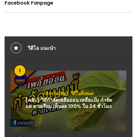
Facebook Fanpage
วีดีโอ แนะนำ
1
กสิกรรม(พืช)
,
วีดีโอทั้งหมด
(คลิป) วิธีกำจัดเพลี้ยอ่อน​ เพลี้ยแป้ง กำจัด
มด ตายเรียบ​ เห็นผล 100​% ใน 24 ชั่วโมง