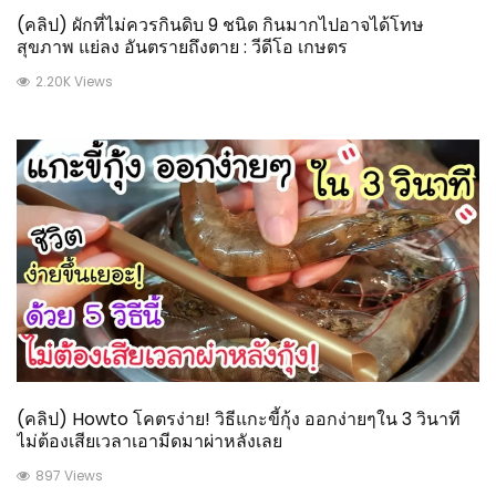
(คลิป) ผักที่ไม่ควรกินดิบ 9 ชนิด กินมากไปอาจได้โทษ
สุขภาพ แย่ลง อันตรายถึงตาย : วีดีโอ เกษตร
2.20K Views
(คลิป) Howto โคตรง่าย! วิธีแกะขี้กุ้ง ออกง่ายๆใน 3 วินาที
ไม่ต้องเสียเวลาเอามีดมาผ่าหลังเลย
897 Views