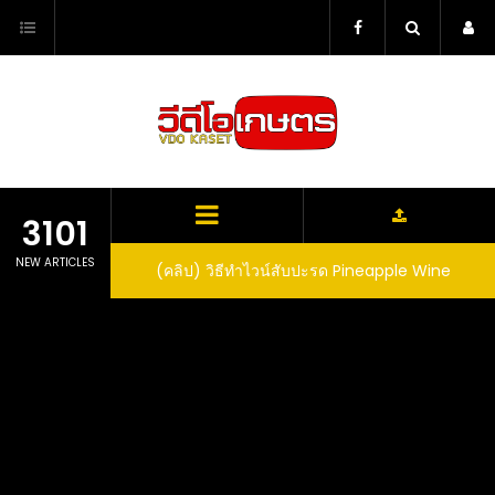
Skip
to
content
3101
NEW ARTICLES
ตาลูปในถัง จะได้ผล
(คลิป) วิธีทำไวน์สับปะรด Pineapple Wine
dn’t expect that
arrel would yield
eet fruit