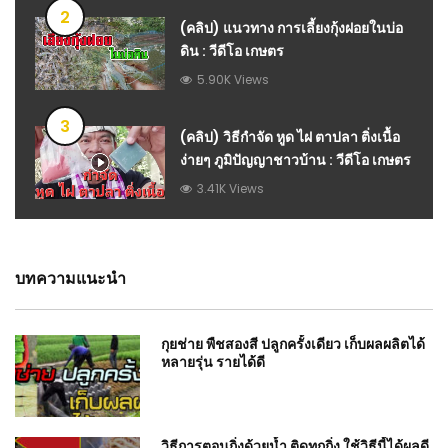
2
(คลิป) แนวทาง การเลี้ยงกุ้งฝอยในบ่อ
ดิน : วีดีโอ เกษตร
5.90K Views
3
(คลิป) วิธีกำจัด หูด ไฝ ตาปลา ติ่งเนื้อ
ง่ายๆ ภูมิปัญญาชาวบ้าน : วีดีโอ เกษตร
3.41K Views
บทความแนะนำ
กุยช่าย พืชสองสี ปลูกครั้งเดียว เก็บผลผลิตได้
หลายรุ่น รายได้ดี
วิธีการตอนกิ่งด้วยน้ำ ติดทุกกิ่ง ใช้วิธีนี้ได้ผลดี