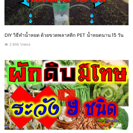
DIY วิธีทำน้ำหยด ด้วยขวดพลาสติก PET น้ำหยดนาน 15 วัน
2.86K Views