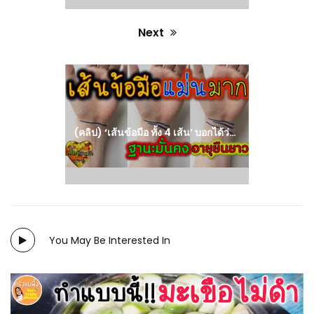
Next
Next
post:
(คลิป) ‘เส้นข้อมือ ทั้ง 4 เส้น’ บอกได้ว่า ชะตาชีวิต อายุ ยืนยาว อย่างไร แม่นมาก เช็คเองได้ Horoscope Wrist : วีดีโอ เกษตร
You May Be Interested In