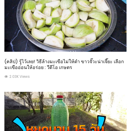
(คลิป) รู้ไว้เลย! วิธีล้างมะเขือไม่ให้ดำ ขาวจั๊วะน่าเจี๊ยะ เลือก
มะเขืออ่อนให้อร่อย : วีดีโอ เกษตร
2.03K Views