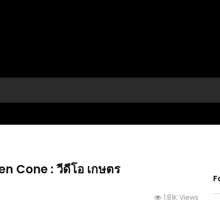
een Cone : วีดีโอ เกษตร
F
1.81K Views
(คลิป) วิธีกระป๋องจุดควันไล่ยุงให้วัว : วีดีโอ เกษตร
(คลิป)