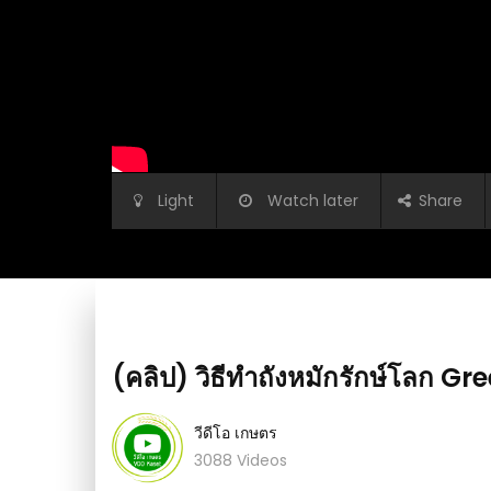
Light
Watch later
Share
ยให้โตสวย อวบอ้วนไม่
คลิปนี้แล้ว
(คลิป) วิธีทำถังหมักรักษ์โลก Gr
วีดีโอ เกษตร
(คลิป) เม็ดเดียว วิธีกำจัดมด ทุกชนิดตายยกรัง
3088 Videos