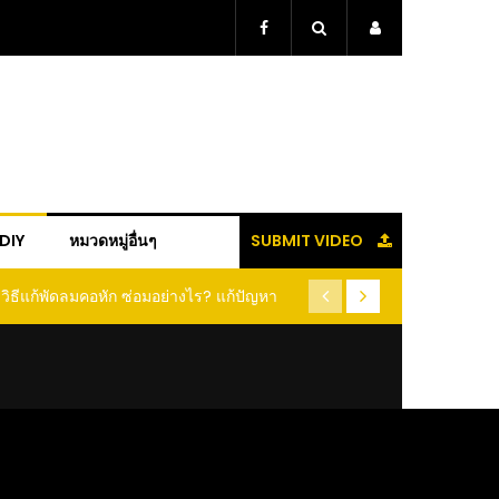
+DIY
หมวดหมู่อื่นๆ
SUBMIT VIDEO
วิธีแกะเม็ดข้าวโพด แบบง่ายๆ ใน 1 นาที ได้
(คลิป) วิธีเก็บกระเทียม แบบนี้ 
ยเต็มเม็ด ไม่ต้องฝานให้เสียเนื้อ เสียเวลา
หอมฟุ้ง สีสวยเหมือนเดิม ฉันช
ประจำ