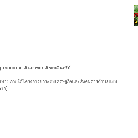
ก #greencone #แยกขยะ #ขยะอินทรีย์
นทาง ภายใต้โครงการยกระดับเศรษฐกิจและสังคมรายตำบลแบบ
ตาก)