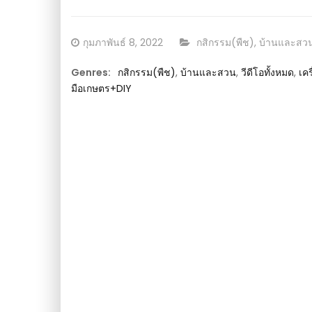
Posted
CATEGORY:
กุมภาพันธ์ 8, 2022
กสิกรรม(พืช)
,
บ้านและสว
on
Genres:
กสิกรรม(พืช)
,
บ้านและสวน
,
วีดีโอทั้งหมด
,
เคร
มือเกษตร+DIY