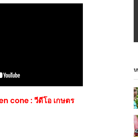
บ
een cone : วีดีโอ เกษตร