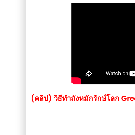
(คลิป) วิธีทำถังหมักรักษ์โลก Gr