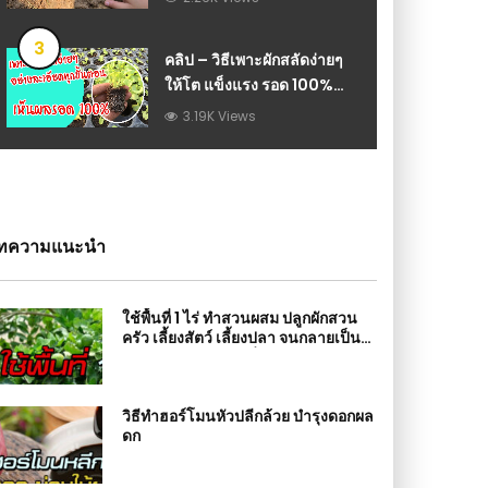
3
คลิป – วิธีเพาะผักสลัดง่ายๆ
ให้โต แข็งแรง รอด 100%
แบบละเอียดทุกขั้นตอน :
3.19K Views
วีดีโอ เกษตร
ทความแนะนำ
ใช้พื้นที่ 1 ไร่ ทำสวนผสม ปลูกผักสวน
ครัว เลี้ยงสัตว์ เลี้ยงปลา จนกลายเป็น
รายได้หลักอีกทางหนึ่ง
วิธีทำฮอร์โมนหัวปลีกล้วย บำรุงดอกผล
ดก