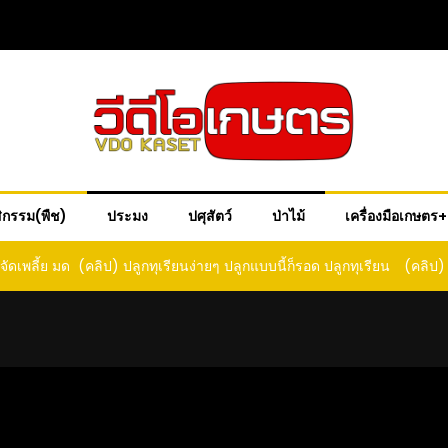
ิกรรม(พืช)
ประมง
ปศุสัตว์
ป่าไม้
เครื่องมือเกษตร
ด ปลูกทุเรียน
(คลิป) วิธีแก้พัดลมคอหัก ซ่อมอย่างไร? แก้ปัญหา
(คลิป) 
ด
พัดลมคอตก
เม็ดสว