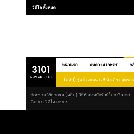
Skip
วีดีโอ ทั้งหมด
to
content
หน้าแรก
บทความ เกษตร
กส
3101
NEW ARTICLES
หนาว!! หัวเดียว สูตรกำจัดเพลี้ย มด
(คลิป) ปลูกทุเรียนง่ายๆ ปลูกแบบนี้ก็รอ
นีกระเจิงทั้งสวน ลองทำดูสิ
ต้นคู่ แบบเสียบยอดและเมล็
Home
»
Videos
»
(คลิป) วิธีทำถังหมักรักษ์โลก Green
Cone : วีดีโอ เกษตร