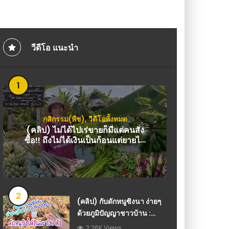
 วีดีโอ เกษตร
กว้างตายเรียบ! เมื่อเ
ปลอดสาร : วีดีโอ เกษต
วีดีโอ แนะนำ
1
กสิกรรม(พืช)
,
วีดีโอทั้งหมด
(คลิป) ไม่ได้ไปเร่ขายก็มีแต่คนสั่ง
ซื้อ!! ถึงไม่ได้เงินเป็นก้อนแต่ยายได้
ทุกวันนะจ้ะ!! สุขใจเหลือเฟือ : วีดีโอ
เกษตร
2
(คลิป) กับดักหนูซิงนา ง่ายๆ
ด้วยภูมิปัญญาชาวบ้าน :
วีดีโอ เกษตร
2.26K Views