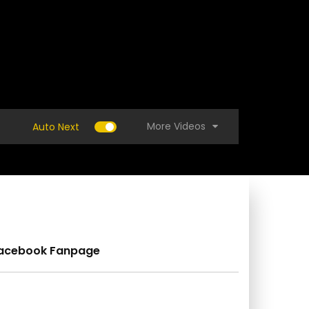
More Videos
Auto Next
acebook Fanpage
 เลี้ยงปลาดุกกันมั้ย เลี้ยงน้อย ดูแลง่ายกำไร
(คลิป) วิธีทำยาฆ่าหญ้