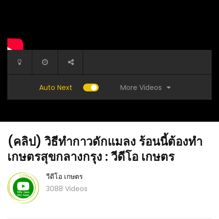
More Videos
Auto Next
(คลิป) วิธีทำกาวดักแมลง ร้อนนี้ต้องทำ
เกษตรสุขกลางกรุง : วีดีโอ เกษตร
วีดีโอ เกษตร
3088 Videos
(คลิป) ไรแดง ระบาด ต้องเจอสูตรนี้ วิธีกำจัดไร
้วยการทำ
(คลิป) จ
แดง ลงทุน 0 บาท
วีดีโอ เ