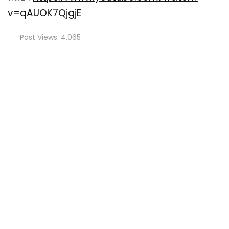
v=qAUOK7QjgjE
Post Views:
4,065