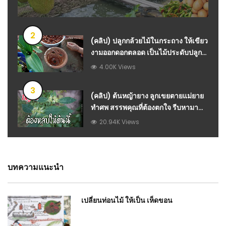
2
(คลิป) ปลูกกล้วยไม้ในกระถาง ให้เขียว
งามออกดอกตลอด เป็นไม้ประดับปลูก
ไว้ไหว้พระปลูกง่ายๆ ทองปาน ปลูกผัก :
4.00K Views
วีดีโอ เกษตร
3
(คลิป) ต้นหญ้ายาง ลูกเขยตายแม่ยาย
ทำศพ สรรพคุณที่ต้องตกใจ รีบหามา
ปลูกด่วนเลย : สมุนไพร วีดีโอ เกษตร
20.94K Views
บทความแนะนำ
เปลี่ยนท่อนไม้ ให้เป็น เห็ดขอน