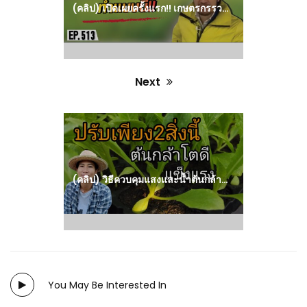
(คลิป) เปิดเผยครั้งแรก!! เกษตรกรรวยเขาทำแบบนี้!! : วีดีโอ เกษตร
Next
Next
post:
(คลิป) วิธีควบคุมแสงและน้ำต้นกล้าสลัดให้โตดี วิธีดูแลกล้าสลัด สวนผักในเมือง : วีดีโอ เกษตร
You May Be Interested In